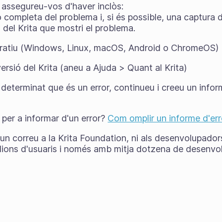
 assegureu-vos d'haver inclòs:
 completa del problema i, si és possible, una captura 
a del Krita que mostri el problema.
eratiu (Windows, Linux, macOS, Android o ChromeOS)
ersió del Krita (aneu a Ajuda > Quant al Krita)
determinat que és un error, continueu i creeu un infor
 per a informar d'un error?
Com omplir un informe d'err
n correu a la Krita Foundation, ni als desenvolupadors
lions d'usuaris i només amb mitja dotzena de desenvo