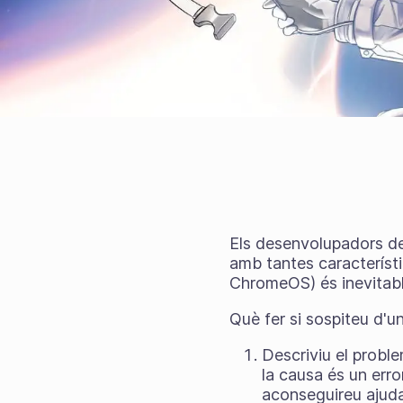
Els desenvolupadors del
amb tantes característ
ChromeOS) és inevitabl
Què fer si sospiteu d'un
Descriviu el probl
la causa és un err
aconseguireu ajuda