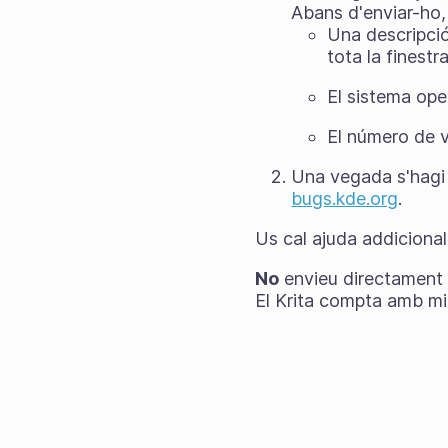
Abans d'enviar-ho,
Una descripció
tota la finestr
El sistema op
El número de v
Una vegada s'hagi 
bugs.kde.org
.
Us cal ajuda addicional
No
envieu directament u
El Krita compta amb mi