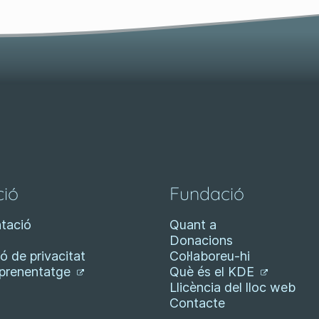
ió
Fundació
tació
Quant a
Donacions
ó de privacitat
Col·laboreu-hi
aprenentatge
Què és el KDE
Llicència del lloc web
Contacte