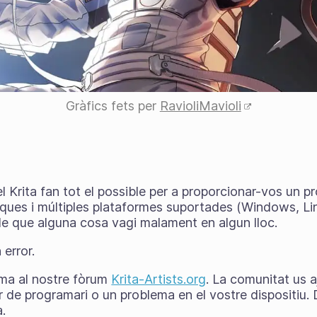
Gràfics fets per
RavioliMavioli
 Krita fan tot el possible per a proporcionar-vos un p
iques i múltiples plataformes suportades (Windows, L
e que alguna cosa vagi malament en algun lloc.
 error.
ema al nostre fòrum
Krita-Artists.org
. La comunitat us a
or de programari o un problema en el vostre dispositiu.
.