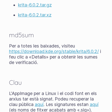
krita-6.0.2.tar.gz
krita-6.0.2.tar.xz
md5sum
Per a totes les baixades, visiteu
https://download.kde.org/stable/krita/6.0.2/
i
feu clic a «Detalls» per a obtenir les sumes
de verificació.
Clau
L'AppImage per a Linux i el codi font en els
arxius tar està signat. Podeu recuperar la
clau pública
aquí
. Les signatures estan
aquí
(els noms de fitxer acabats amb «.sig»).