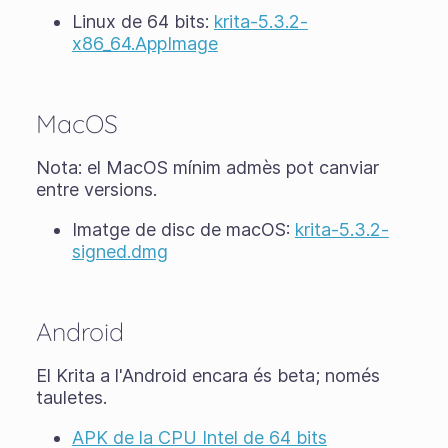
Linux de 64 bits:
krita-5.3.2-
x86_64.AppImage
MacOS
Nota: el MacOS mínim admès pot canviar
entre versions.
Imatge de disc de macOS:
krita-5.3.2-
signed.dmg
Android
El Krita a l'Android encara és
beta
; només
tauletes.
APK de la CPU Intel de 64 bits