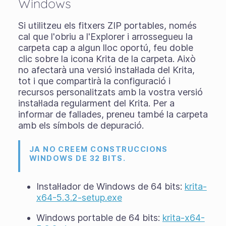
Windows
Si utilitzeu els
fitxers ZIP portables
, només
cal que l'obriu a l'Explorer i arrossegueu la
carpeta cap a algun lloc oportú, feu doble
clic sobre la icona Krita de la carpeta. Això
no afectarà una versió instal·lada del Krita,
tot i que compartirà la configuració i
recursos personalitzats amb la vostra versió
instal·lada regularment del Krita. Per a
informar de fallades, preneu també la carpeta
amb els símbols de depuració.
JA NO CREEM CONSTRUCCIONS
WINDOWS DE 32 BITS.
Instal·lador de Windows de 64 bits:
krita-
x64-5.3.2-setup.exe
Windows portable de 64 bits:
krita-x64-