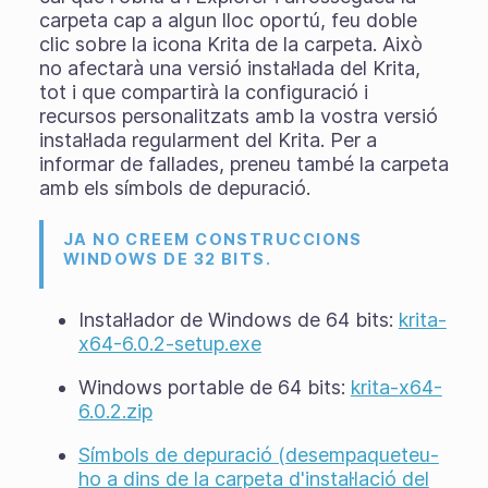
carpeta cap a algun lloc oportú, feu doble
clic sobre la icona Krita de la carpeta. Això
no afectarà una versió instal·lada del Krita,
tot i que compartirà la configuració i
recursos personalitzats amb la vostra versió
instal·lada regularment del Krita. Per a
informar de fallades, preneu també la carpeta
amb els símbols de depuració.
JA NO CREEM CONSTRUCCIONS
WINDOWS DE 32 BITS.
Instal·lador de Windows de 64 bits:
krita-
x64-6.0.2-setup.exe
Windows portable de 64 bits:
krita-x64-
6.0.2.zip
Símbols de depuració (desempaqueteu-
ho a dins de la carpeta d'instal·lació del