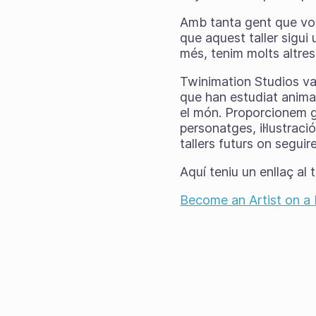
Amb tanta gent que vol e
que aquest taller sigui 
més, tenim molts altres
Twinimation Studios va
que han estudiat anima
el món. Proporcionem g
personatges, il·lustració
tallers futurs on segui
Aquí teniu un enllaç al t
Become an Artist on a 