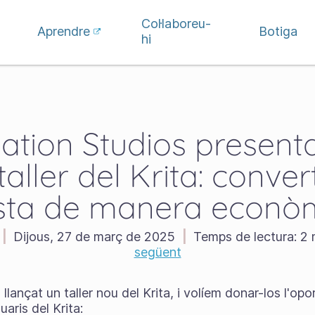
Col·laboreu-
Aprendre
Botiga
hi
ation Studios presenta
aller del Krita: conver
ista de manera econò
|
Dijous, 27 de març de 2025
|
Temps de lectura:
2 
següent
lançat un taller nou del Krita, i volíem donar-los l'opo
aris del Krita: