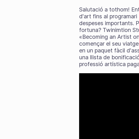
Salutació a tothom! Ent
d'art fins al programar
despeses importants. Pe
fortuna? Twinimtion Stu
«Becoming an Artist on 
començar el seu viatge 
en un paquet fàcil d'as
una llista de bonificac
professió artística pag