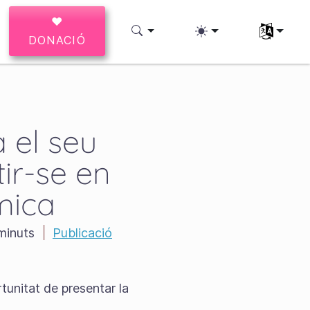
♥
Seleccioneu
DONACIÓ
 el seu
tir-se en
mica
minuts
|
Publicació
rtunitat de presentar la