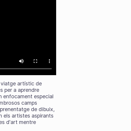
viatge artístic de
es per a aprendre
un enfocament especial
 nombrosos camps
'aprenentatge de dibuix,
 els artistes aspirants
es d'art mentre