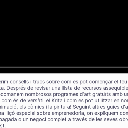
ferim consells i trucs sobre com es pot començar el teu 
a. Després de revisar una llista de recursos assequibl
, recomanem nombrosos programes d'art gratuïts amb 
m com és de versàtil el Krita i com es pot utilitzar en
nimació, els còmics i la pintura! Seguint altres guies d
na lliçó especial sobre emprenedoria, on expliquem com
 pagada o un negoci complet a través de les seves obr
st.