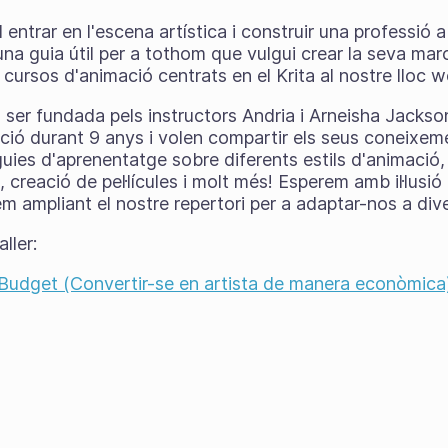
ntrar en l'escena artística i construir una professió a 
una guia útil per a tothom que vulgui crear la seva marc
 cursos d'animació centrats en el Krita al nostre lloc 
 ser fundada pels instructors Andria i Arneisha Jacks
ció durant 9 anys i volen compartir els seus coneixe
uies d'aprenentatge sobre diferents estils d'animació,
, creació de pel·lícules i molt més! Esperem amb il·lusió 
rem ampliant el nostre repertori per a adaptar-nos a div
aller:
Budget (Convertir-se en artista de manera econòmica