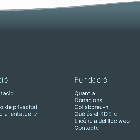
ió
Fundació
tació
Quant a
Donacions
ó de privacitat
Col·laboreu-hi
aprenentatge
Què és el KDE
Llicència del lloc web
Contacte