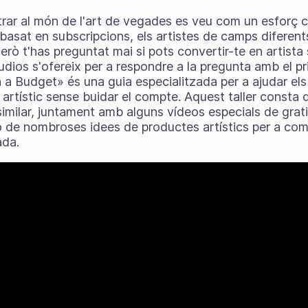
rar al món de l'art de vegades es veu com un esforç c
i basat en subscripcions, els artistes de camps diferent
rò t'has preguntat mai si pots convertir-te en artista
dios s'ofereix per a respondre a la pregunta amb el pr
a Budget» és una guia especialitzada per a ajudar els 
artístic sense buidar el compte. Aquest taller consta d
similar, juntament amb alguns vídeos especials de grat
ió de nombroses idees de productes artístics per a com
ada.