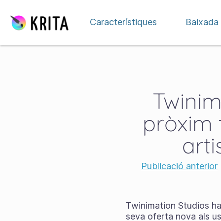
Salta al contingut
Característiques
Baixada
Twinim
pròxim t
art
Publicació anterior
Twinimation Studios ha l
seva oferta nova als usu