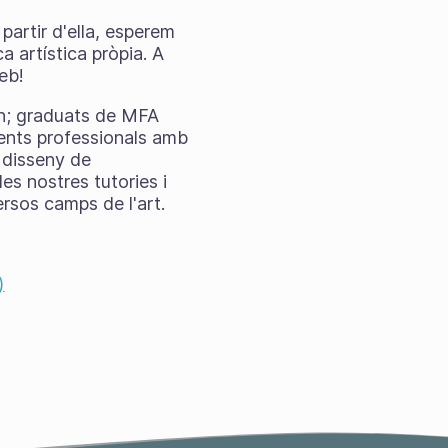
partir d'ella, esperem
a artística pròpia. A
web!
on; graduats de MFA
ments professionals amb
 disseny de
les nostres tutories i
ersos camps de l'art.
)