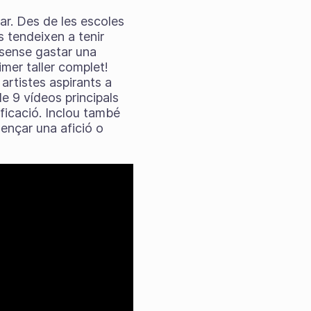
ar. Des de les escoles
s tendeixen a tenir
 sense gastar una
imer taller complet!
artistes aspirants a
e 9 vídeos principals
ificació. Inclou també
ençar una afició o