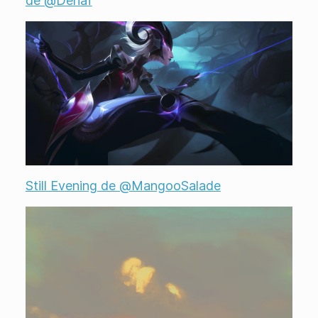
de @Dehaf
Still Evening de @MangooSalade