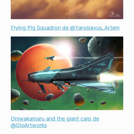
Flying Pig Squadron de @Yaroslavus_Artem
Oniwakamaru and the giant carp de
@GioArtworks