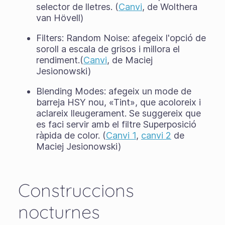
selector de lletres. (
Canvi
, de Wolthera
van Hövell)
Filters: Random Noise: afegeix l'opció de
soroll a escala de grisos i millora el
rendiment.(
Canvi
, de Maciej
Jesionowski)
Blending Modes: afegeix un mode de
barreja HSY nou, «Tint», que acoloreix i
aclareix lleugerament. Se suggereix que
es faci servir amb el filtre Superposició
ràpida de color. (
Canvi 1
,
canvi 2
de
Maciej Jesionowski)
Construccions
nocturnes