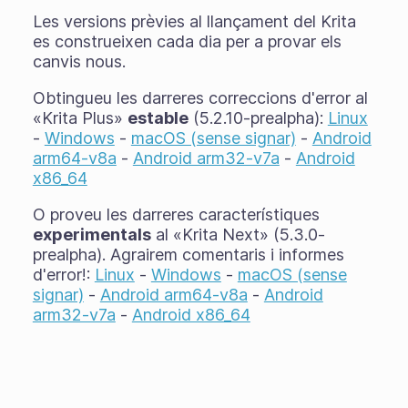
Les versions prèvies al llançament del Krita
es construeixen cada dia per a provar els
canvis nous.
Obtingueu les darreres correccions d'error al
«Krita Plus»
estable
(5.2.10-prealpha):
Linux
-
Windows
-
macOS (sense signar)
-
Android
arm64-v8a
-
Android arm32-v7a
-
Android
x86_64
O proveu les darreres característiques
experimentals
al «Krita Next» (5.3.0-
prealpha). Agrairem comentaris i informes
d'error!:
Linux
-
Windows
-
macOS (sense
signar)
-
Android arm64-v8a
-
Android
arm32-v7a
-
Android x86_64