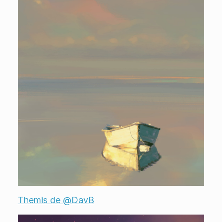
Themis de @DavB