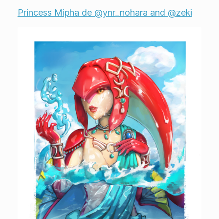
Princess Mipha de @ynr_nohara and @zeki