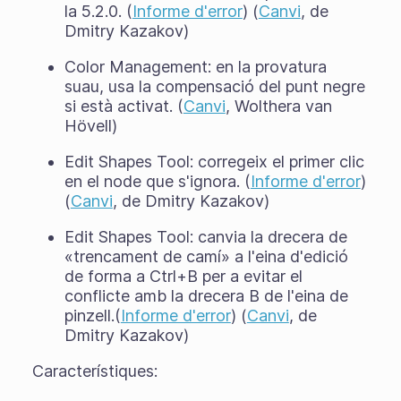
la 5.2.0. (
Informe d'error
) (
Canvi
, de
Dmitry Kazakov)
Color Management: en la provatura
suau, usa la compensació del punt negre
si està activat. (
Canvi
, Wolthera van
Hövell)
Edit Shapes Tool: corregeix el primer clic
en el node que s'ignora. (
Informe d'error
)
(
Canvi
, de Dmitry Kazakov)
Edit Shapes Tool: canvia la drecera de
«trencament de camí» a l'eina d'edició
de forma a Ctrl+B per a evitar el
conflicte amb la drecera B de l'eina de
pinzell.(
Informe d'error
) (
Canvi
, de
Dmitry Kazakov)
Característiques: