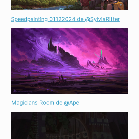
Speedpainting 01122024 de @SylviaRitter
Magicians Room de @Ape