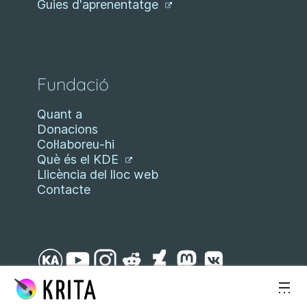
Guies d'aprenentatge
Fundació
Quant a
Donacions
Col·laboreu-hi
Què és el KDE
Llicència del lloc web
Contacte
Salta al contingut