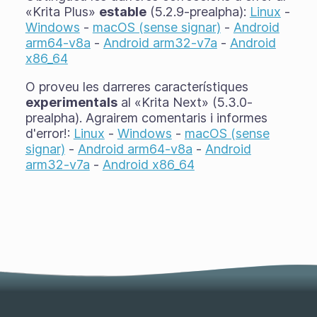
«Krita Plus»
estable
(5.2.9-prealpha):
Linux
-
Windows
-
macOS (sense signar)
-
Android
arm64-v8a
-
Android arm32-v7a
-
Android
x86_64
O proveu les darreres característiques
experimentals
al «Krita Next» (5.3.0-
prealpha). Agrairem comentaris i informes
d'error!:
Linux
-
Windows
-
macOS (sense
signar)
-
Android arm64-v8a
-
Android
arm32-v7a
-
Android x86_64