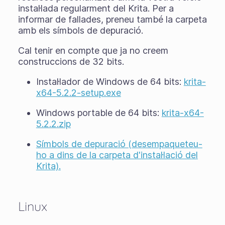
instal·lada regularment del Krita. Per a
informar de fallades, preneu també la carpeta
amb els símbols de depuració.
Cal tenir en compte que ja no creem
construccions de 32 bits.
Instal·lador de Windows de 64 bits:
krita-
x64-5.2.2-setup.exe
Windows portable de 64 bits:
krita-x64-
5.2.2.zip
Símbols de depuració (desempaqueteu-
ho a dins de la carpeta d'instal·lació del
Krita).
Linux