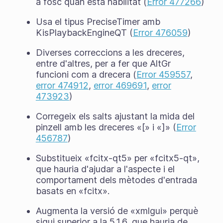
a fosc quan està habilitat (
Error 477266
)
Usa el tipus PreciseTimer amb
KisPlaybackEngineQT (
Error 476059
)
Diverses correccions a les dreceres,
entre d'altres, per a fer que AltGr
funcioni com a drecera (
Error 459557
,
error 474912
,
error 469691
,
error
473923
)
Corregeix els salts ajustant la mida del
pinzell amb les dreceres «[» i «]» (
Error
456787
)
Substitueix «fcitx-qt5» per «fcitx5-qt»,
que hauria d'ajudar a l'aspecte i el
comportament dels mètodes d'entrada
basats en «fcitx».
Augmenta la versió de «xmlgui» perquè
sigui superior a la 5.1.6, que hauria de