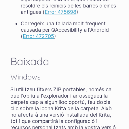
resoldre els reinicis de les barres d'eines
antigues (
Error 475698
)
Corregeix una fallada molt freqüent
causada per QAccesibility a l'Android
(
Error 472705
)
Baixada
Windows
Si utilitzeu fitxers ZIP portables, només cal
que l'obriu a l'explorador i arrossegueu la
carpeta cap a algun lloc oportú, feu doble
clic sobre la icona Krita de la carpeta. Això
no afectarà una versió instal·lada del Krita,
tot i que compartirà la configuració i
recursos personalitzats amb la vostra versió