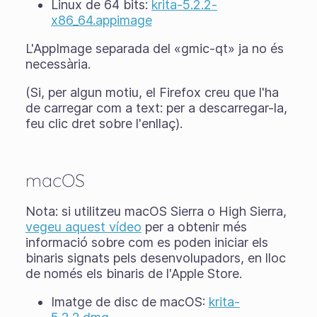
Linux de 64 bits:
krita-5.2.2-
x86_64.appimage
L'AppImage separada del «gmic-qt» ja no és
necessària.
(Si, per algun motiu, el Firefox creu que l'ha
de carregar com a text: per a descarregar-la,
feu clic dret sobre l'enllaç).
macOS
Nota: si utilitzeu macOS Sierra o High Sierra,
vegeu aquest vídeo
per a obtenir més
informació sobre com es poden iniciar els
binaris signats pels desenvolupadors, en lloc
de només els binaris de l'Apple Store.
Imatge de disc de macOS:
krita-