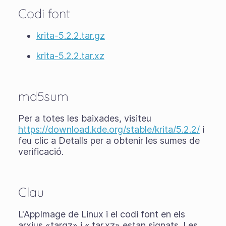
Codi font
krita-5.2.2.tar.gz
krita-5.2.2.tar.xz
md5sum
Per a totes les baixades, visiteu
https://download.kde.org/stable/krita/5.2.2/
i
feu clic a Detalls per a obtenir les sumes de
verificació.
Clau
L'AppImage de Linux i el codi font en els
arxius «targz» i «.tar.xz» estan signats. Les