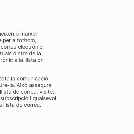
uneixen o marxen
e per a tothom,
 correu electrònic.
uals dintre de la
nic a la llista on
e tota la comunicació
ure-la. Això assegura
lista de correu, visiteu
 subscripció i qualsevol
 llista de correu.