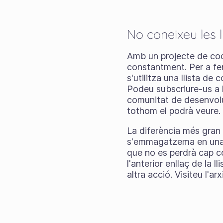
No coneixeu les l
Amb un projecte de codi
constantment. Per a fe
s'utilitza una llista de
Podeu subscriure-us a l
comunitat de desenvolup
tothom el podrà veure.
La diferència més gran e
s'emmagatzema en un
que no es perdrà cap com
l'anterior enllaç de la 
altra acció. Visiteu l'a