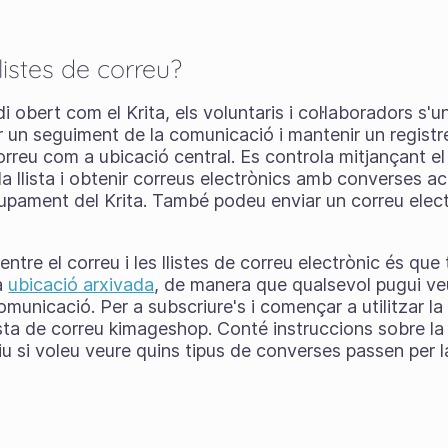
listes de correu?
 obert com el Krita, els voluntaris i col·laboradors s'
r un seguiment de la comunicació i mantenir un registr
 correu com a ubicació central. Es controla mitjançant el
a llista i obtenir correus electrònics amb converses act
ament del Krita. També podeu enviar un correu electrò
ntre el correu i les llistes de correu electrònic és qu
a
ubicació arxivada
, de manera que qualsevol pugui ve
unicació. Per a subscriure's i començar a utilitzar la l
llista de correu kimageshop. Conté instruccions sobre la
rxiu si voleu veure quins tipus de converses passen per la