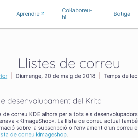
Col·laboreu-
Aprendre
Botiga
hi
Llistes de correu
ior
|
Diumenge, 20 de maig de 2018
|
Temps de lect
 de desenvolupament del Krita
ista de correu KDE alhora per a tots els desenvolupador
omenava «KImageShop». La llista de correu actual també
ació sobre la subscripció o l'enviament d'un correu ele
llista de correu kimageshop
.