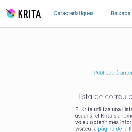
Salta al contingut
Característiques
Baixada
Publicació anter
Llista de correu
El Krita utilitza una ll
usuaris, el Krita s'an
voleu obtenir més inform
visiteu la
pàgina de la 