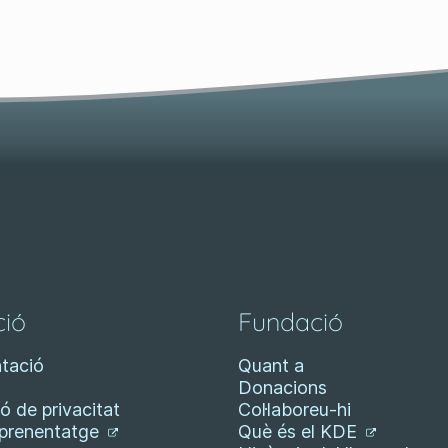
ió
Fundació
tació
Quant a
Donacions
ó de privacitat
Col·laboreu-hi
aprenentatge
Què és el KDE