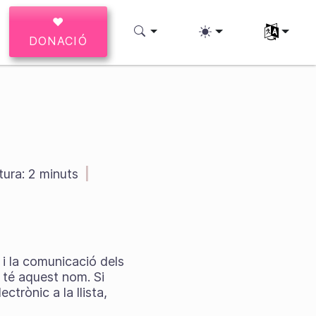
♥
Seleccioneu
DONACIÓ
ura:
2 minuts
|
s i la comunicació dels
 té aquest nom. Si
ctrònic a la llista,