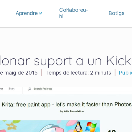
Col·laboreu-
Aprendre
Botiga
hi
nar suport a un Kick
 de maig de 2015
|
Temps de lectura:
2 minuts
|
Publi