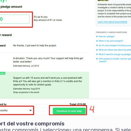
port del vostre compromís
 vostre compromís i seleccioneu una recompensa. Si sel