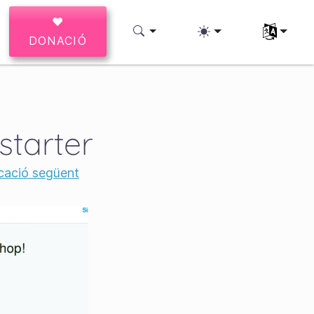
♥
Seleccioneu
DONACIÓ
starter
cació següent