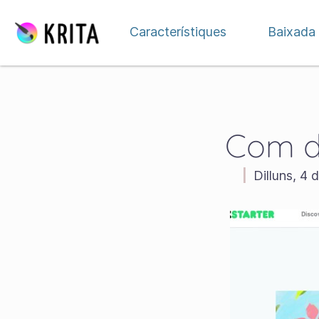
Salta al contingut
Característiques
Baixada
Com do
|
Dilluns, 4