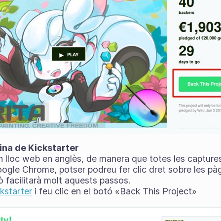
gina de Kickstarter
n lloc web en anglès, de manera que totes les captures
Google Chrome, potser podreu fer clic dret sobre les pàgi
ò facilitarà molt aquests passos.
kstarter
i feu clic en el botó «Back This Project»