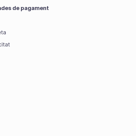
 dades de pagament
eta
itat