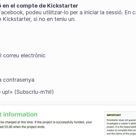
ió en el compte de Kickstarter
acebook, podeu utilitzar-lo per a iniciar la sessió. En 
Kickstarter, si no en teniu un.
l correu electrònic
la contrasenya
 up!» (Subscriu-m'hi!)