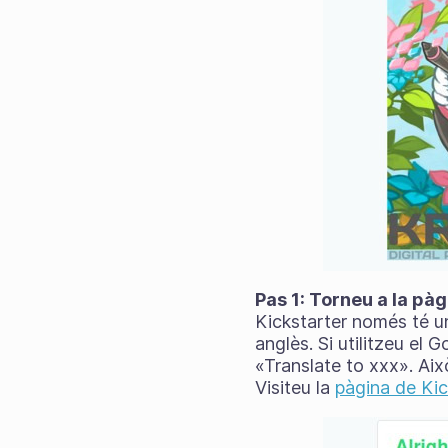
Pas 1: Torneu a la pà
Kickstarter només té u
anglès. Si utilitzeu el 
«Translate to xxx». Aix
Visiteu la
pàgina de Kic