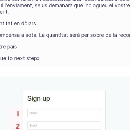
i l'enviament, se us demanarà que inclogueu el vostre 
ent.
ntitat en dòlars
ompensa a sota. La quantitat serà per sobre de la rec
tre país
nue to next step»