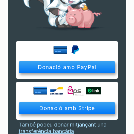
També podeu donar mitjançant una
transferència bancària