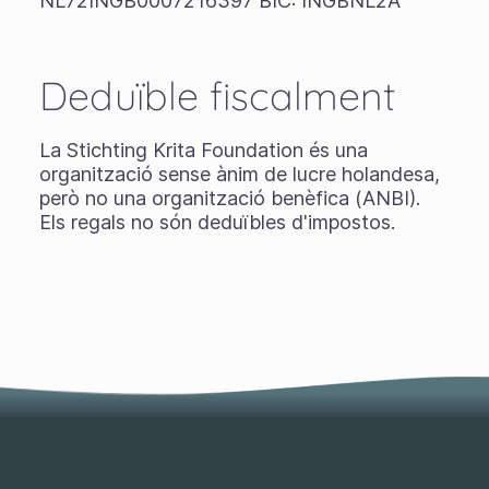
NL72INGB0007216397 BIC: INGBNL2A
Deduïble fiscalment
La Stichting Krita Foundation és una
organització sense ànim de lucre holandesa,
però no una organització benèfica (ANBI).
Els regals no són deduïbles d'impostos.