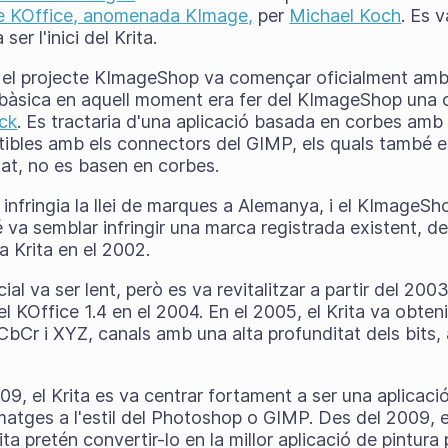
te KOffice, anomenada KImage,
per
Michael Koch
. Es 
r l'inici del Krita.
, el projecte KImageShop va començar oficialment am
 bàsica en aquell moment era fer del KImageShop una c
ck
. Es tractaria d'una aplicació basada en corbes amb 
tibles amb els connectors del GIMP, els quals també e
tat, no es basen en corbes.
nfringia la llei de marques a Alemanya, i el KImageSh
é va semblar infringir una marca registrada existent, 
a Krita en el 2002.
al va ser lent, però es va revitalitzar a partir del 2003
l KOffice 1.4 en el 2004. En el 2005, el Krita va obten
bCr i XYZ, canals amb una alta profunditat dels bits, 
09, el Krita es va centrar fortament a ser una aplicaci
matges a l'estil del Photoshop o GIMP. Des del 2009, e
ita pretén convertir-lo en la millor aplicació de pintura