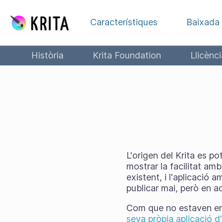
Salta al contingut
Característiques
Baixada
Història
Krita Foundation
Llicènci
L'origen del Krita es po
mostrar la facilitat amb
existent, i l'aplicació 
publicar mai, però en 
Com que no estaven en 
seva pròpia aplicació d