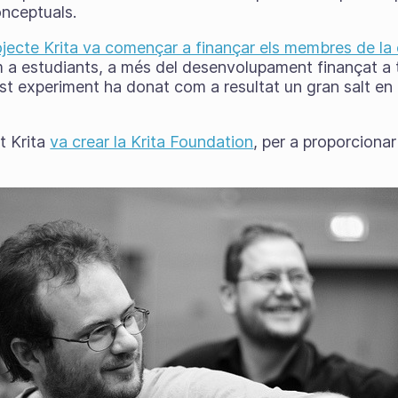
conceptuals.
ojecte Krita va començar a finançar els membres de la
om a estudiants, a més del desenvolupament finançat a
experiment ha donat com a resultat un gran salt en l'e
t Krita
va crear la Krita Foundation
, per a proporciona