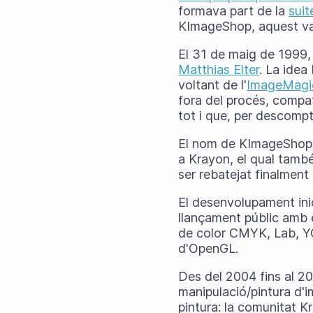
formava part de la
sui
KImageShop, aquest va se
El 31 de maig de 1999
Matthias Elter
. La idea
voltant de l'
ImageMagi
fora del procés, compa
tot i que, per descomp
El nom de KImageShop i
a Krayon, el qual tamb
ser rebatejat finalment 
El desenvolupament inici
llançament públic amb e
de color CMYK, Lab, YC
d'OpenGL.
Des del 2004 fins al 20
manipulació/pintura d'i
pintura: la comunitat Kr