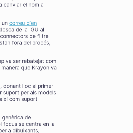
va canviar el nom a
b un
correu d'en
losca de la IGU al
connectors de filtre
stan fora del procés,
op va ser rebatejat com
de manera que Krayon va
, donant lloc al primer
ir suport per als models
així com suport
ó genèrica de
l focus se centra en la
 per a dibuixants,