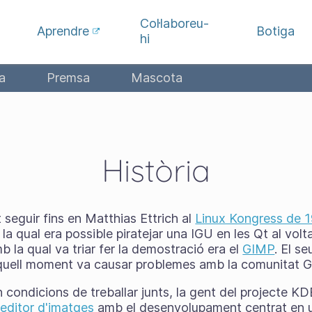
Col·laboreu-
Aprendre
Botiga
hi
a
Premsa
Mascota
Història
t seguir fins en Matthias Ettrich al
Linux Kongress de 
 la qual era possible piratejar una IGU en les Qt al volt
amb la qual va triar fer la demostració era el
GIMP
. El s
aquell moment va causar problemes amb la comunitat 
condicions de treballar junts, la gent del projecte K
'editor d'imatges
amb el desenvolupament centrat en u