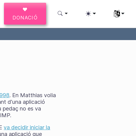
♥
Seleccioneu
DONACIÓ
1998
. En Matthias volia
ant d'una aplicació
eu pedaç no es va
GIMP.
DE
va decidir iniciar la
na aplicació que