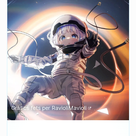
Gràfics fets per
RavioliMavioli