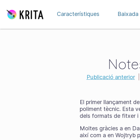
Salta fins al contingut
Característiques
Baixada
Notes
Publicació anterior
|
El primer llançament de
poliment tècnic. Esta ve
dels formats de fitxer i
Moltes gràcies a en Da
així com a en Wojtryb p