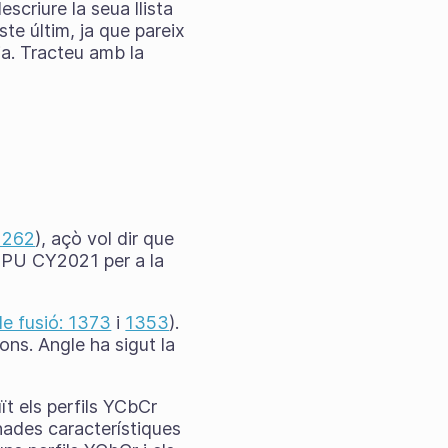
scriure la seua llista
te últim, ja que pareix
ia. Tracteu amb la
 1262
), açò vol dir que
GPU CY2021 per a la
 de fusió: 1373
i
1353
).
ns. Angle ha sigut la
ït els perfils YCbCr
nades característiques