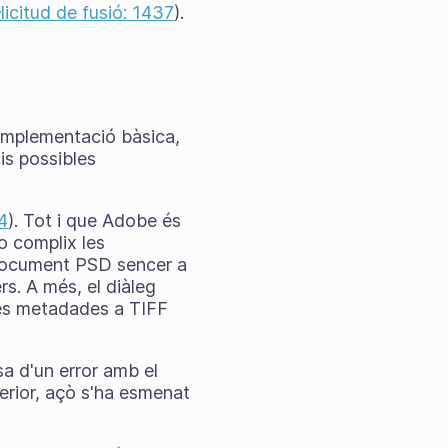
·licitud de fusió: 1437
).
 implementació bàsica,
is possibles
44
). Tot i que Adobe és
o complix les
n document PSD sencer a
s. A més, el diàleg
 les metadades a TIFF
sa d'un error amb el
erior, açò s'ha esmenat