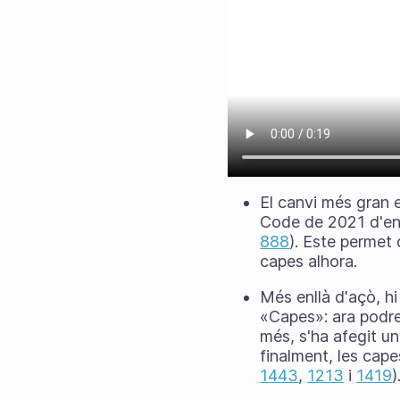
El canvi més gran 
Code de 2021 d'en 
888
). Este permet 
capes alhora.
Més enllà d'açò, hi
«Capes»: ara podre
més, s'ha afegit un
finalment, les cape
1443
,
1213
i
1419
)