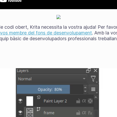
 de codi obert, Krita necessita la vostra ajuda! Per fav
-vos membre del fons de desenvolupament
. Amb la vo
uip bàsic de desenvolupadors professionals treballant