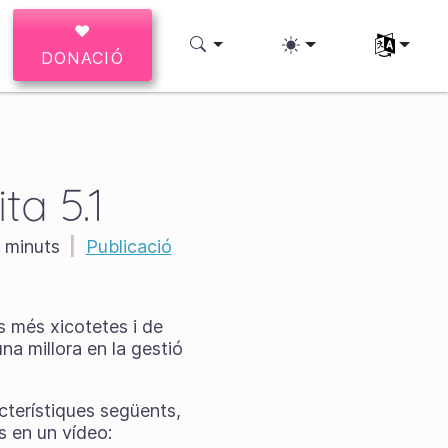
♥
Trieu l'idio
DONACIÓ
ta 5.1
 minuts
|
Publicació
s més xicotetes i de
una millora en la gestió
cterístiques següents,
s en un vídeo: