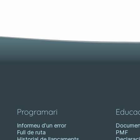
Programari
Educac
Informeu d'un error
Documen
Full de ruta
PMF
Historial de llançaments
Declaraci