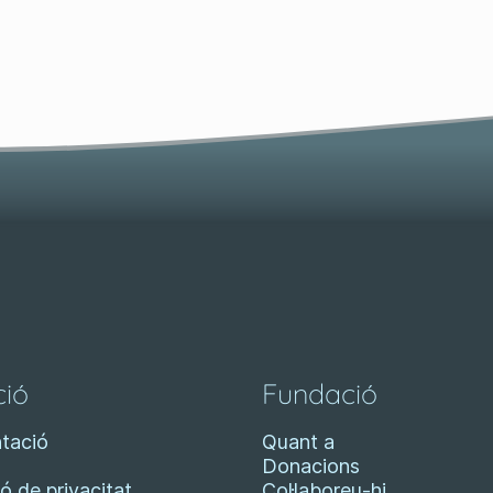
ió
Fundació
tació
Quant a
Donacions
ó de privacitat
Col·laboreu-hi