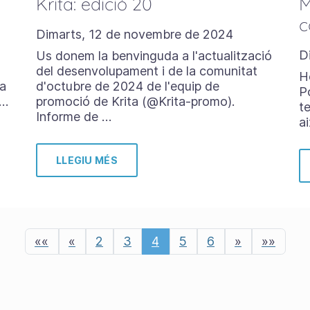
Krita: edició 20
M
c
Dimarts, 12 de novembre de 2024
D
Us donem la benvinguda a l'actualització
del desenvolupament i de la comunitat
H
ia
d'octubre de 2024 de l'equip de
P
 …
promoció de Krita (@Krita-promo).
te
Informe de …
a
LLEGIU MÉS
««
«
2
3
4
5
6
»
»»