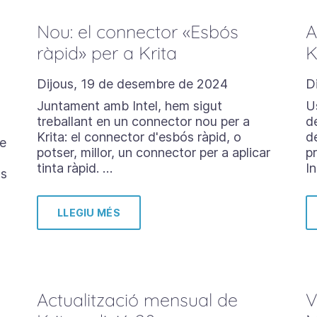
Nou: el connector «Esbós
A
ràpid» per a Krita
K
Dijous, 19 de desembre de 2024
D
Juntament amb Intel, hem sigut
U
treballant en un connector nou per a
d
Krita: el connector d'esbós ràpid, o
d
te
potser, millor, un connector per a aplicar
p
tinta ràpid. …
I
ls
LLEGIU MÉS
Actualització mensual de
V