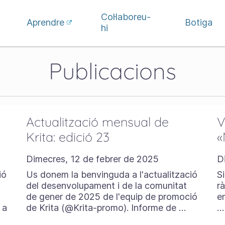
Col·laboreu-
Aprendre
Botiga
hi
Publicacions
Actualització mensual de
V
Krita: edició 23
«
Dimecres, 12 de febrer de 2025
D
ió
Us donem la benvinguda a l'actualització
S
del desenvolupament i de la comunitat
r
de gener de 2025 de l'equip de promoció
e
 a
de Krita (@Krita-promo). Informe de …
…