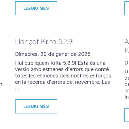
LLEGIU MÉS
Llançat Krita 5.2.9!
A
K
Dimecres, 29 de gener de 2025
D
Hui publiquem Krita 5.2.9! Esta és una
versió amb esmenes d'errors que conté
o
U
totes les esmenes dels nostres esforços
d
en la recerca d'errors del novembre. Les
n
d
…
p
I
LLEGIU MÉS