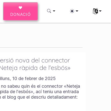
♥
Trieu l'idio
DONACIÓ
ersió nova del connector
Neteja ràpida de l'esbós»
illuns, 10 de febrer de 2025
i no sabeu quin és el connector «Neteja
àpida de l'esbós», ací teniu una entrada
n el blog que el descriu detalladament: