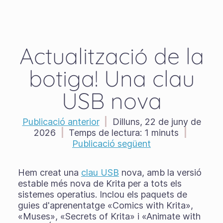
Actualització de la
botiga! Una clau
USB nova
Publicació anterior
|
Dilluns, 22 de juny de
2026
|
Temps de lectura:
1 minuts
|
Publicació següent
Hem creat una
clau USB
nova, amb la versió
estable més nova de Krita per a tots els
sistemes operatius. Inclou els paquets de
guies d'aprenentatge «Comics with Krita»,
«Muses», «Secrets of Krita» i «Animate with