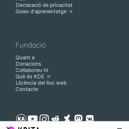
Declaració de privacitat
Guies d'aprenentatge
Fundació
Quant a
Donacions
Col·laboreu-hi
Què és KDE
Llicència del lloc web
Contacte
Salta fins al contingut