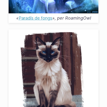
«
Paradís de fongs
», per
RoamingOwl