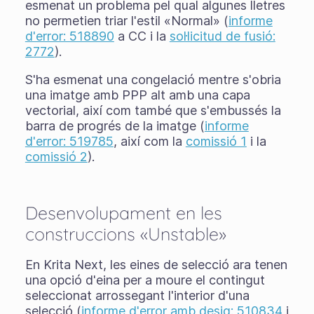
esmenat un problema pel qual algunes lletres
no permetien triar l'estil «Normal» (
informe
d'error: 518890
a CC i la
sol·licitud de fusió:
2772
).
S'ha esmenat una congelació mentre s'obria
una imatge amb PPP alt amb una capa
vectorial, així com també que s'embussés la
barra de progrés de la imatge (
informe
d'error: 519785
, així com la
comissió 1
i la
comissió 2
).
Desenvolupament en les
construccions «Unstable»
En Krita Next, les eines de selecció ara tenen
una opció d'eina per a moure el contingut
seleccionat arrossegant l'interior d'una
selecció (
informe d'error amb desig: 510834
i