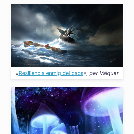
«
Resiliència enmig del caos
», per
Valquer