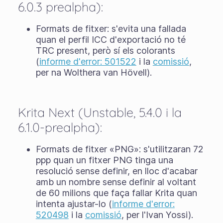
6.0.3 prealpha):
Formats de fitxer: s'evita una fallada
quan el perfil ICC d'exportació no té
TRC present, però sí els colorants
(
informe d'error: 501522
i la
comissió
,
per na Wolthera van Hövell).
Krita Next (Unstable, 5.4.0 i la
6.1.0-prealpha):
Formats de fitxer «PNG»: s'utilitzaran 72
ppp quan un fitxer PNG tinga una
resolució sense definir, en lloc d'acabar
amb un nombre sense definir al voltant
de 60 milions que faça fallar Krita quan
intenta ajustar-lo (
informe d'error:
520498
i la
comissió
, per l'Ivan Yossi).