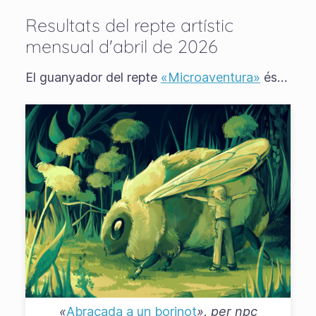
Resultats del repte artístic
mensual d'abril de 2026
El guanyador del repte
«Microaventura»
és…
«
Abraçada a un borinot
», per
npc