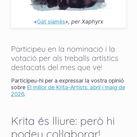
«
Gat siamès
», per
Xaphyrx
Participeu en la nominació i la
votació per als treballs artístics
destacats del mes que ve!
Participeu-hi per a expressar la vostra opinió
sobre
El millor de Krita-Artists: abril i maig de
2026
.
Krita és lliure: però hi
podeu col·laborar!