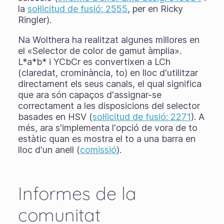
la
sol·licitud de fusió: 2555
, per en Ricky
Ringler).
Na Wolthera ha realitzat algunes millores en
el «Selector de color de gamut àmplia».
L*a*b* i YCbCr es convertixen a LCh
(claredat, crominància, to) en lloc d'utilitzar
directament els seus canals, el qual significa
que ara són capaços d'assignar-se
correctament a les disposicions del selector
basades en HSV (
sol·licitud de fusió: 2271
). A
més, ara s'implementa l'opció de vora de to
estàtic quan es mostra el to a una barra en
lloc d'un anell (
comissió
).
Informes de la
comunitat