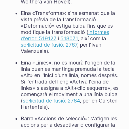
Wolthera van Hövell).
Eina «Transforma»: s'ha esmenat que la
vista prèvia de la transformació
«Deformació» estiga buida fins que es
modifique la transformació (
informes
d'error: 519127
i
518071
, així com la
sol·licitud de fusió: 2767
, per l'Ivan
Valenzuela).
Eina «Línies»: no es mourà l'origen de la
línia quan es mantinga premuda la tecla
«Alt» en l'inici d'una línia, només després.
Si l'entrada del llenç «Activa l'eina de
línies» s'assigna a «Alt+clic esquerre», es
començarà el moviment a una línia buida
(
sol·licitud de fusió: 2784
, per en Carsten
Hartenfels).
Barra «Accions de selecció»: s'afigen les
accions per a desactivar o configurar la