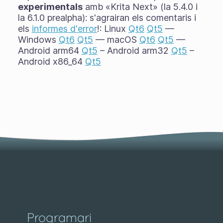
experimentals
amb «Krita Next» (la 5.4.0 i
la 6.1.0 prealpha): s'agrairan els comentaris i
els
informes d'error
!: Linux
Qt6
Qt5
—
Windows
Qt6
Qt5
— macOS
Qt6
Qt5
—
Android arm64
Qt5
– Android arm32
Qt5
–
Android x86_64
Qt5
Programari