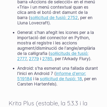
barra «Accions de selecció» en el menú
«Tria» i un menú contextual quan es
clica amb el botó dret damunt de la
barra (
sol·licitud de fusió: 2752
, per en
Lluna Lovecraft).
General: s'han afegit les icones per a la
importació del connector en Python,
mostra el registre i les accions
augment/disminució de l'angle/amplària
de la cal·ligrafia (
sol·licituds de fusió:
2777
,
2779
i
2785
, per l'Arkady Flury).
Android: s'ha esmenat una fallada durant
l'inici en Android 7 (
informe d'error:
519184
i la
sol·licitud de fusió: 18
, per en
Carsten Hartenfels).
Krita Plus (estable, la 5.3.3 i la