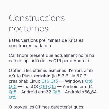
Construccions
nocturnes
Estes versions preliminars de Krita es
construïxen cada dia.
Cal tindre present que actualment no hi ha
cap compilació de les Qt6 per a Android.
Obteniu les últimes esmenes d'errors amb
«Krita Plus»
estable
(la 5.3.3 i la 6.0.3
prealpha): Linux
Qt6
Qt5
— Windows
Qt6
Qt5
— macOS
Qt6
Qt5
— Android arm64
Qt5
– Android arm32
Qt5
– Android x86_64
Qt5
O proveu les últimes característiques