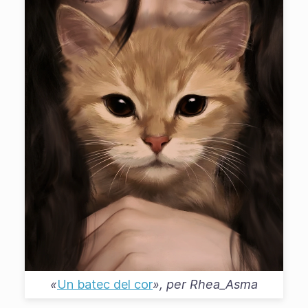
«
Un batec del cor
», per
Rhea_Asma