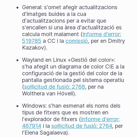
General: s'omet afegir actualitzacions
d'imatges buides a la cua
d'actualitzacions per a evitar que
s'encallen si una àrea d'actualització es
calcula molt malament (
informe d'error:
519785
a CC i la
comissió
, per en Dmitry
Kazakov).
Wayland en Linux «Gestió del color»:
s'ha afegit un diagrama de color CIE a la
configuració de la gestió del color de la
pantalla gestionada pel sistema operatiu
(
sol·licitud de fusió: 2768
, per na
Wolthera van Hövell).
Windows: s'han esmenat els noms dels
tipus de fitxers que es mostren en
l'explorador de fitxers (
informe d'error:
467914
i la
sol·licitud de fusió: 2764
, per
l'Elena Sagalaeva).