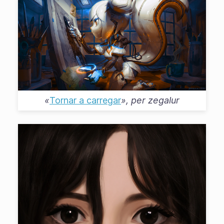
«
Tornar a carregar
», per
zegalur