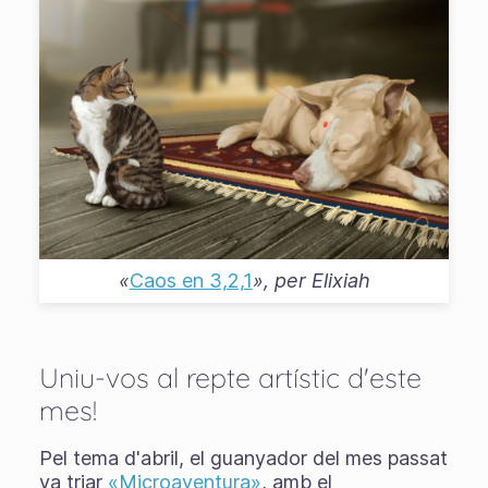
«
Caos en 3,2,1
», per
Elixiah
Uniu-vos al repte artístic d'este
mes!
Pel tema d'abril, el guanyador del mes passat
va triar
«Microaventura»
, amb el