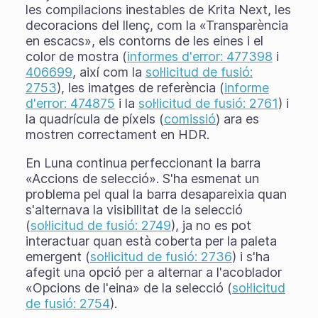
les compilacions inestables de Krita Next, les
decoracions del llenç, com la «Transparència
en escacs», els contorns de les eines i el
color de mostra (
informes d'error: 477398
i
406699
, així com la
sol·licitud de fusió:
2753
), les imatges de referència (
informe
d'error: 474875
i la
sol·licitud de fusió: 2761
) i
la quadrícula de píxels (
comissió
) ara es
mostren correctament en HDR.
En Luna continua perfeccionant la barra
«Accions de selecció». S'ha esmenat un
problema pel qual la barra desapareixia quan
s'alternava la visibilitat de la selecció
(
sol·licitud de fusió: 2749
), ja no es pot
interactuar quan està coberta per la paleta
emergent (
sol·licitud de fusió: 2736
) i s'ha
afegit una opció per a alternar a l'acoblador
«Opcions de l'eina» de la selecció (
sol·licitud
de fusió: 2754
).