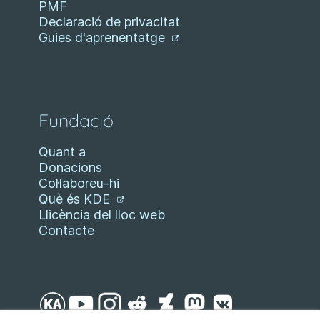
PMF
Declaració de privacitat
Guies d'aprenentatge
Fundació
Quant a
Donacions
Col·laboreu-hi
Què és KDE
Llicència del lloc web
Contacte
Salta fins al contingut