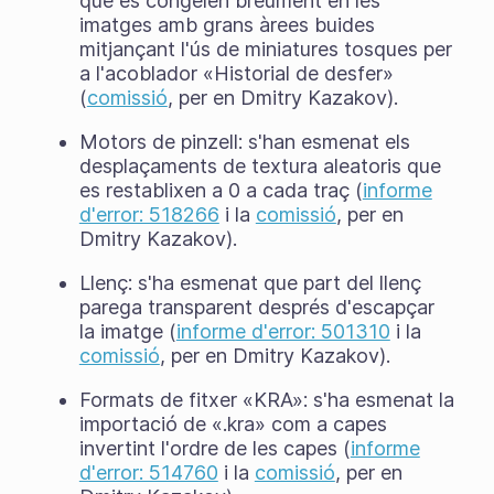
que es congelen breument en les
imatges amb grans àrees buides
mitjançant l'ús de miniatures tosques per
a l'acoblador «Historial de desfer»
(
comissió
, per en Dmitry Kazakov).
Motors de pinzell: s'han esmenat els
desplaçaments de textura aleatoris que
es restablixen a 0 a cada traç (
informe
d'error: 518266
i la
comissió
, per en
Dmitry Kazakov).
Llenç: s'ha esmenat que part del llenç
parega transparent després d'escapçar
la imatge (
informe d'error: 501310
i la
comissió
, per en Dmitry Kazakov).
Formats de fitxer «KRA»: s'ha esmenat la
importació de «.kra» com a capes
invertint l'ordre de les capes (
informe
d'error: 514760
i la
comissió
, per en