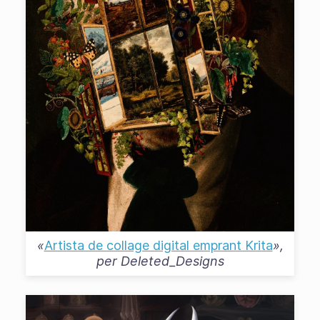
«
Artista de collage digital emprant Krita
»,
per
Deleted_Designs