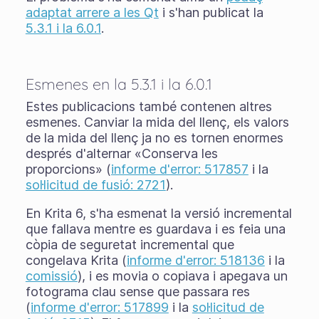
adaptat arrere a les Qt
i s'han publicat la
5.3.1 i la 6.0.1
.
Esmenes en la 5.3.1 i la 6.0.1
Estes publicacions també contenen altres
esmenes. Canviar la mida del llenç, els valors
de la mida del llenç ja no es tornen enormes
després d'alternar «Conserva les
proporcions» (
informe d'error: 517857
i la
sol·licitud de fusió: 2721
).
En Krita 6, s'ha esmenat la versió incremental
que fallava mentre es guardava i es feia una
còpia de seguretat incremental que
congelava Krita (
informe d'error: 518136
i la
comissió
), i es movia o copiava i apegava un
fotograma clau sense que passara res
(
informe d'error: 517899
i la
sol·licitud de