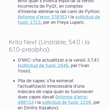
error quan s'intenta importar la versió
incorrecta de PyQt, en comptes
d'intentar eliminar-la del camí de Python
(
informe d'error: 518163
i la
sol·licitud de
fusió: 2723
, per en Freya Lupen).
Krita Next (Unstable, 5.4.0 i la
6.1.0-prealpha):
G'MIC: s'ha actualitzat a la versió 3.7.4.1
(
sol·licitud de fusió: 2645
, per l'Ivan
Yossi).
Pila de capes: s'ha esmenat
l'actualització innecessària d'una
màscara de capa quan es fusionaven
dues capes davall (
informe d'error:
488133
i la
sol·licitud de fusió: 2209
, per
en Dmitry Kazakov).