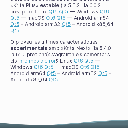
«Krita Plus»
estable
(la 5.3.2 i la 6.0.2
prealpha): Linux
Qt6
Qt5
— Windows
Qt6
Qt5
— macOS
Qt6
Qt5
— Android arm64
Qt5
– Android arm32
Qt5
– Android x86_64
Qt5
O proveu les últimes característiques
experimentals
amb «Krita Next» (la 5.4.0 i
la 6.1.0 prealpha): s'agrairan els comentaris i
els
informes d'error
!: Linux
Qt6
Qt5
—
Windows
Qt6
Qt5
— macOS
Qt6
Qt5
—
Android arm64
Qt5
– Android arm32
Qt5
–
Android x86_64
Qt5