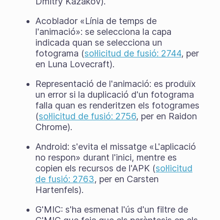
Dmitry Kazakov).
Acoblador «Línia de temps de
l'animació»: se selecciona la capa
indicada quan se selecciona un
fotograma (
sol·licitud de fusió: 2744
, per
en Luna Lovecraft).
Representació de l'animació: es produïx
un error si la duplicació d'un fotograma
falla quan es renderitzen els fotogrames
(
sol·licitud de fusió: 2756
, per en Raidon
Chrome).
Android: s'evita el missatge «L'aplicació
no respon» durant l'inici, mentre es
copien els recursos de l'APK (
sol·licitud
de fusió: 2763
, per en Carsten
Hartenfels).
G'MIC: s'ha esmenat l'ús d'un filtre de