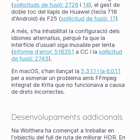
(
sol·licituds de fusió: 2726
i
14
), el gest de
doble toc del llapis de Huawei (tecla 718
d'Android) és F25 (
sol·licitud de fusió: 17
).
A més, s'ha inhabilitat la configuració dels
idiomes alternatius, perquè fa que la
interfície d'usuari siga inusable per lenta
(
informe d'error: 518351
a CC i la
sol·licitud
de fusió: 2743
).
En macOS, s'han llançat la
5.3.1.1 i la 6.0.1.1
per a esmenar un problema amb FFmpeg
integrat de Krita que no funcionava a causa
de drets incorrectes.
Desenvolupaments addicionals
Na Wolthera ha començat a treballar en
l'objectiu del full de ruta de millorar HDR. En