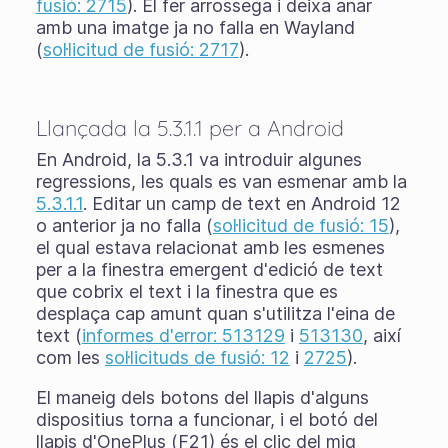
fusió: 2715
). El fer arrossega i deixa anar
amb una imatge ja no falla en Wayland
(
sol·licitud de fusió: 2717
).
Llançada la 5.3.1.1 per a Android
En Android, la 5.3.1 va introduir algunes
regressions, les quals es van esmenar amb la
5.3.1.1
. Editar un camp de text en Android 12
o anterior ja no falla (
sol·licitud de fusió: 15
),
el qual estava relacionat amb les esmenes
per a la finestra emergent d'edició de text
que cobrix el text i la finestra que es
desplaça cap amunt quan s'utilitza l'eina de
text (
informes d'error: 513129
i
513130
, així
com les
sol·licituds de fusió: 12
i
2725
).
El maneig dels botons del llapis d'alguns
dispositius torna a funcionar, i el botó del
llapis d'OnePlus (F21) és el clic del mig