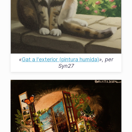
«
Gat a l'exterior (pintura humida)
», per
Syn27