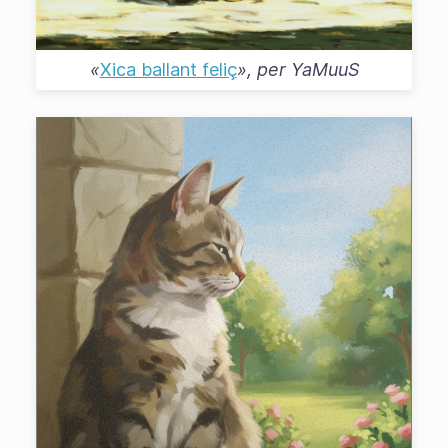
«
Xica ballant feliç
», per
YaMuuS