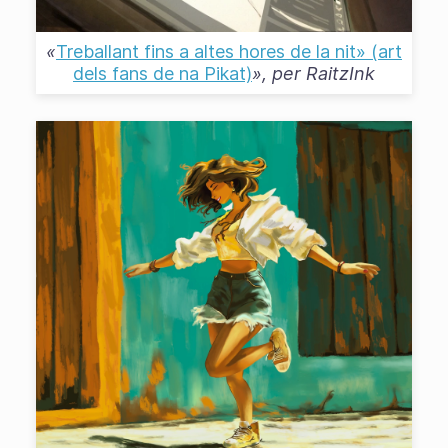
«
Treballant fins a altes hores de la nit» (art
dels fans de na Pikat)
», per
RaitzInk