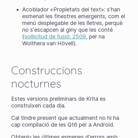
Acoblador «Propietats del text»: s'han
esmenat les finestres emergents, com el
menú desplegable de les lletres, perquè
no s'escapcen al giny que les conté
(
sol·licitud de fusió: 2509
, per na
Wolthera van Hövell).
Construccions
nocturnes
Estes versions preliminars de Krita es
construïxen cada dia.
Cal tindre present que actualment no hi ha
cap compilació de les Qt6 per a Android.
Obteniu les últimes esmenes d'errors amb