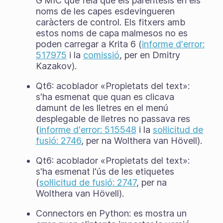
G'MIC que feia que els parèntesis en els
noms de les capes esdevingueren
caràcters de control. Els fitxers amb
estos noms de capa malmesos no es
poden carregar a Krita 6 (
informe d'error:
517975
i la
comissió
, per en Dmitry
Kazakov).
Qt6: acoblador «Propietats del text»:
s'ha esmenat que quan es clicava
damunt de les lletres en el menú
desplegable de lletres no passava res
(
informe d'error: 515548
i la
sol·licitud de
fusió: 2746
, per na Wolthera van Hövell).
Qt6: acoblador «Propietats del text»:
s'ha esmenat l'ús de les etiquetes
(
sol·licitud de fusió: 2747
, per na
Wolthera van Hövell).
Connectors en Python: es mostra un