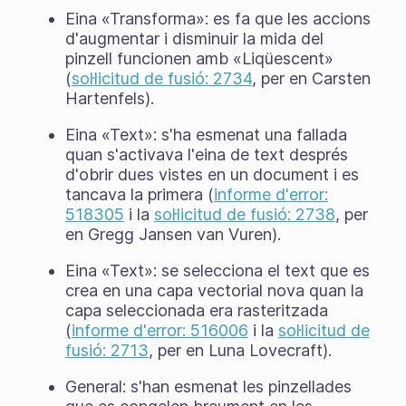
Eina «Transforma»: es fa que les accions
d'augmentar i disminuir la mida del
pinzell funcionen amb «Liqüescent»
(
sol·licitud de fusió: 2734
, per en Carsten
Hartenfels).
Eina «Text»: s'ha esmenat una fallada
quan s'activava l'eina de text després
d'obrir dues vistes en un document i es
tancava la primera (
informe d'error:
518305
i la
sol·licitud de fusió: 2738
, per
en Gregg Jansen van Vuren).
Eina «Text»: se selecciona el text que es
crea en una capa vectorial nova quan la
capa seleccionada era rasteritzada
(
informe d'error: 516006
i la
sol·licitud de
fusió: 2713
, per en Luna Lovecraft).
General: s'han esmenat les pinzellades