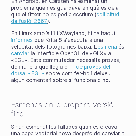
En Android, en Carsten ha esmenat un
problema quan es guardava en què es deia
que el fitxer no es podia escriure (
sol·licitud
de fusió: 2667
).
En Linux amb X11 i XWayland, hi ha hagut
informes
que Krita 6 s'executa a una
velocitat dels fotogrames baixa. L'
esmena
és
canviar
la interfície OpenGL de «GLX» a
«EGL». Este commutador necessita proves,
de manera que llegiu el
fil de proves del
dorsal «EGL»
sobre com fer-ho i deixeu
algun comentari sobre si funciona o no.
Esmenes en la propera versió
final
S'han esmenat les fallades quan es creava
una capa vectorial nova després de canviar a