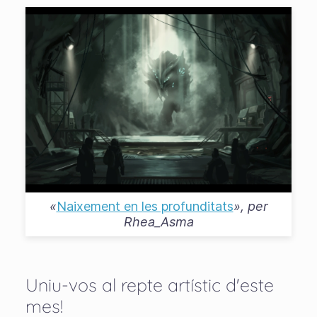
«
Naixement en les profunditats
», per
Rhea_Asma
Uniu-vos al repte artístic d'este
mes!