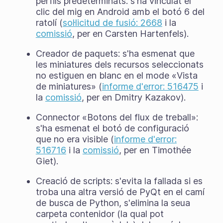
perfils predeterminats. s'ha vinculat el
clic del mig en Android amb el botó 6 del
ratolí (
sol·licitud de fusió: 2668
i la
comissió
, per en Carsten Hartenfels).
Creador de paquets: s'ha esmenat que
les miniatures dels recursos seleccionats
no estiguen en blanc en el mode «Vista
de miniatures» (
informe d'error: 516475
i
la
comissió
, per en Dmitry Kazakov).
Connector «Botons del flux de treball»:
s'ha esmenat el botó de configuració
que no era visible (
informe d'error:
516716
i la
comissió
, per en Timothée
Giet).
Creació de scripts: s'evita la fallada si es
troba una altra versió de PyQt en el camí
de busca de Python, s'elimina la seua
carpeta contenidor (la qual pot