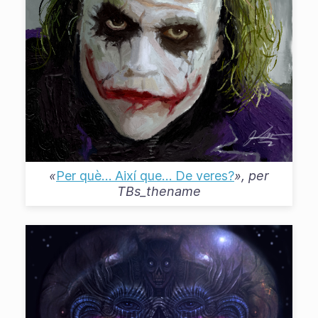
«
Per què… Així que… De veres?
», per
TBs_thename