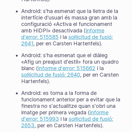
Android: s'ha esmenat que la lletra de la
interfície d'usuari és massa gran amb la
configuració «Activa el funcionament
amb HiDPI» desactivada (
informe
d'error: 515585
i la
sol·licitud de fusió:
2641
, per en Carsten Hartenfels).
Android: s'ha esmenat que el diàleg
«Afig un preajust d'estil» fora un quadro
blanc (
informe d'error: 515662
i la
sol·licitud de fusió: 2640
, per en Carsten
Hartenfels).
Android: es torna a la forma de
funcionament anterior per a evitar que la
finestra no s'actualitze quan s'obri una
imatge per primera vegada (
informe
d'error: 515993
i la
sol·licitud de fusió:
2653
, per en Carsten Hartenfels).