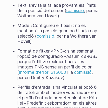
Text: s'evita la fallada provant els límits
de la posició del cursor (
comissió
, per na
Wolthera van Hövell).
Mode «Configureu el tipus»: no es
mantindrà la posició quan no hi haja cap
selecció (
comissió
, per na Wolthera van
Hövell).
Format de fitxer «PNG»: s'ha esmenat
l'opció de configuració «Assumix sRGB»
perquè l'utilitze realment per a les
imatges PNG sense un perfil de color
(
informe d'error: 516000
i la
comissió
,
per en Dmitry Kazakov).
Perfils d'entrada: s'ha vinculat el botó 6
del ratolí amb el mode «Esborrador» en
el perfil d'entrada predeterminat de Krita
i el «Predefinit esborrador» en els altres