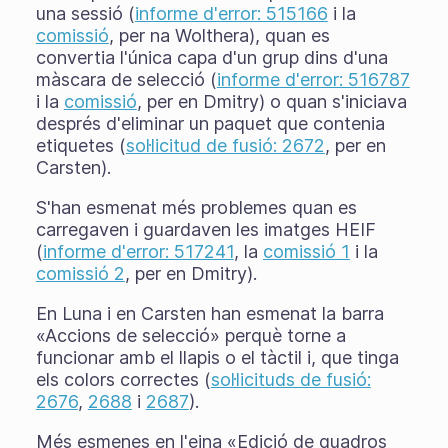
una sessió (
informe d'error: 515166
i la
comissió
, per na Wolthera), quan es
convertia l'única capa d'un grup dins d'una
màscara de selecció (
informe d'error: 516787
i la
comissió
, per en Dmitry) o quan s'iniciava
després d'eliminar un paquet que contenia
etiquetes (
sol·licitud de fusió: 2672
, per en
Carsten).
S'han esmenat més problemes quan es
carregaven i guardaven les imatges HEIF
(
informe d'error: 517241
, la
comissió 1
i la
comissió 2
, per en Dmitry).
En Luna i en Carsten han esmenat la barra
«Accions de selecció» perquè torne a
funcionar amb el llapis o el tàctil i, que tinga
els colors correctes (
sol·licituds de fusió:
2676
,
2688
i
2687
).
Més esmenes en l'eina «Edició de quadros