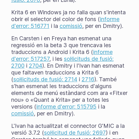
Krita 6 en Windows ja no falla quan s'intenta
obrir el selector del color de fons (
informe
d'error: 516771
i la
comissió
, per en Dmitry).
En Carsten i en Freya han esmenat una
regressió en la beta 3 que trencava les
traduccions a Android i Krita 6 (
informe
d'error: 517257
, i les
sol·licituds de fusió:
2700
i
2704
). En Dmitry i l'Ivan han esmenat
que faltaven traduccions a Krita 6
(
sol·licituds de fusió: 2714
i
2716
). També
s'han esmenat les traduccions d'alguns
elements de menú estàndard com ara «Fitxer
nou» o «Quant a Krita» per a totes les
versions (
informe d'error: 515795
i la
comissió
, per en Dmitry).
L'Ivan ha actualitzat el connector G'MIC a la
versió 3.7.2 (
sol·licitud de fusió: 2697
) i en