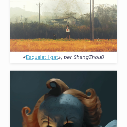
«
Esquelet i gat
», per
ShangZhou0