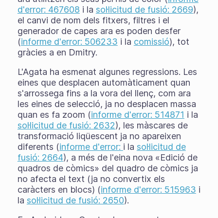
d'error: 467608
i la
sol·licitud de fusió: 2669
),
el canvi de nom dels fitxers, filtres i el
generador de capes ara es poden desfer
(
informe d'error: 506233
i la
comissió
), tot
gràcies a en Dmitry.
L'Agata ha esmenat algunes regressions. Les
eines que desplacen automàticament quan
s'arrossega fins a la vora del llenç, com ara
les eines de selecció, ja no desplacen massa
quan es fa zoom (
informe d'error: 514871
i la
sol·licitud de fusió: 2632
), les màscares de
transformació liqüescent ja no apareixen
diferents (
informe d'error:
i la
sol·licitud de
fusió: 2664
), a més de l'eina nova «Edició de
quadros de còmics» del quadro de còmics ja
no afecta el text (ja no convertix els
caràcters en blocs) (
informe d'error: 515963
i
la
sol·licitud de fusió: 2650
).