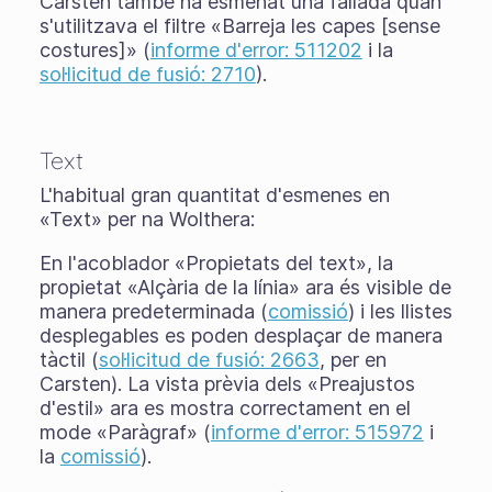
Carsten també ha esmenat una fallada quan
s'utilitzava el filtre «Barreja les capes [sense
costures]» (
informe d'error: 511202
i la
sol·licitud de fusió: 2710
).
Text
L'habitual gran quantitat d'esmenes en
«Text» per na Wolthera:
En l'acoblador «Propietats del text», la
propietat «Alçària de la línia» ara és visible de
manera predeterminada (
comissió
) i les llistes
desplegables es poden desplaçar de manera
tàctil (
sol·licitud de fusió: 2663
, per en
Carsten). La vista prèvia dels «Preajustos
d'estil» ara es mostra correctament en el
mode «Paràgraf» (
informe d'error: 515972
i
la
comissió
).