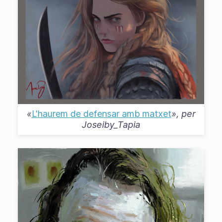
«
L'haurem de defensar amb matxet
», per
Joseiby_Tapia