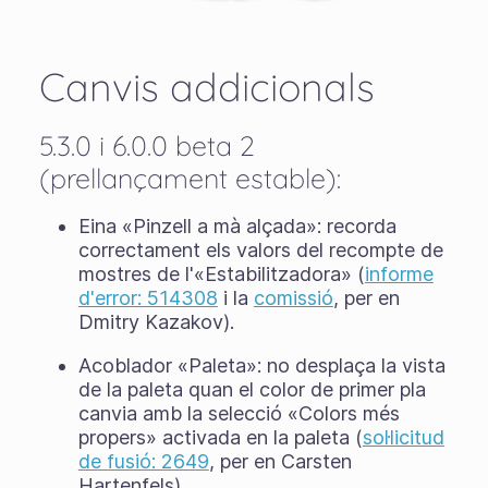
Canvis addicionals
5.3.0 i 6.0.0 beta 2
(prellançament estable):
Eina «Pinzell a mà alçada»: recorda
correctament els valors del recompte de
mostres de l'«Estabilitzadora» (
informe
d'error: 514308
i la
comissió
, per en
Dmitry Kazakov).
Acoblador «Paleta»: no desplaça la vista
de la paleta quan el color de primer pla
canvia amb la selecció «Colors més
propers» activada en la paleta (
sol·licitud
de fusió: 2649
, per en Carsten
Hartenfels).