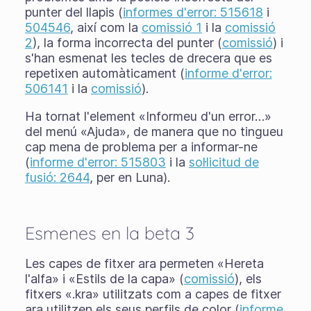
punter del llapis (
informes d'error: 515618
i
504546
, així com la
comissió 1
i la
comissió
2
), la forma incorrecta del punter (
comissió
) i
s'han esmenat les tecles de drecera que es
repetixen automàticament (
informe d'error:
506141
i la
comissió
).
Ha tornat l'element «Informeu d'un error…»
del menú «Ajuda», de manera que no tingueu
cap mena de problema per a informar-ne
(
informe d'error: 515803
i la
sol·licitud de
fusió: 2644
, per en Luna).
Esmenes en la beta 3
Les capes de fitxer ara permeten «Hereta
l'alfa» i «Estils de la capa» (
comissió
), els
fitxers «.kra» utilitzats com a capes de fitxer
ara utilitzen els seus perfils de color (
informe