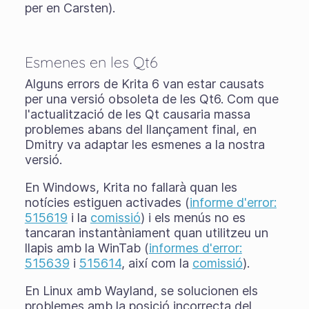
per en Carsten).
Esmenes en les Qt6
Alguns errors de Krita 6 van estar causats
per una versió obsoleta de les Qt6. Com que
l'actualització de les Qt causaria massa
problemes abans del llançament final, en
Dmitry va adaptar les esmenes a la nostra
versió.
En Windows, Krita no fallarà quan les
notícies estiguen activades (
informe d'error:
515619
i la
comissió
) i els menús no es
tancaran instantàniament quan utilitzeu un
llapis amb la WinTab (
informes d'error:
515639
i
515614
, així com la
comissió
).
En Linux amb Wayland, se solucionen els
problemes amb la posició incorrecta del