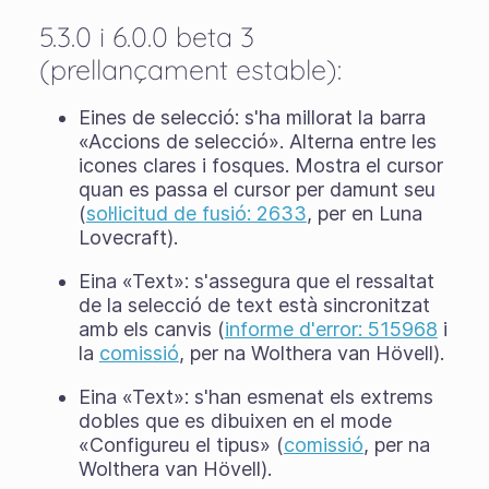
5.3.0 i 6.0.0 beta 3
(prellançament estable):
Eines de selecció: s'ha millorat la barra
«Accions de selecció». Alterna entre les
icones clares i fosques. Mostra el cursor
quan es passa el cursor per damunt seu
(
sol·licitud de fusió: 2633
, per en Luna
Lovecraft).
Eina «Text»: s'assegura que el ressaltat
de la selecció de text està sincronitzat
amb els canvis (
informe d'error: 515968
i
la
comissió
, per na Wolthera van Hövell).
Eina «Text»: s'han esmenat els extrems
dobles que es dibuixen en el mode
«Configureu el tipus» (
comissió
, per na
Wolthera van Hövell).