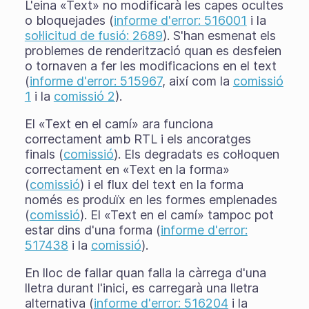
L'eina «Text» no modificarà les capes ocultes
o bloquejades (
informe d'error: 516001
i la
sol·licitud de fusió: 2689
). S'han esmenat els
problemes de renderització quan es desfeien
o tornaven a fer les modificacions en el text
(
informe d'error: 515967
, així com la
comissió
1
i la
comissió 2
).
El «Text en el camí» ara funciona
correctament amb RTL i els ancoratges
finals (
comissió
). Els degradats es col·loquen
correctament en «Text en la forma»
(
comissió
) i el flux del text en la forma
només es produïx en les formes emplenades
(
comissió
). El «Text en el camí» tampoc pot
estar dins d'una forma (
informe d'error:
517438
i la
comissió
).
En lloc de fallar quan falla la càrrega d'una
lletra durant l'inici, es carregarà una lletra
alternativa (
informe d'error: 516204
i la