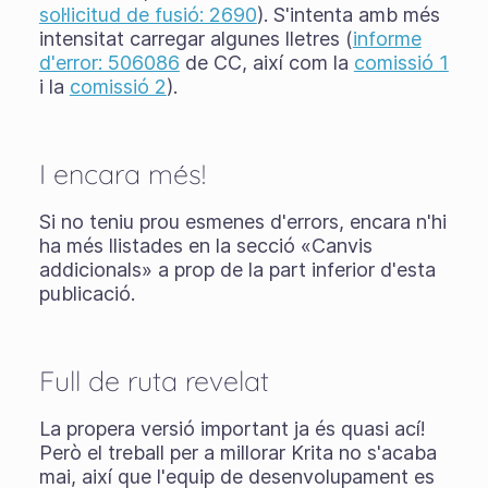
sol·licitud de fusió: 2690
). S'intenta amb més
intensitat carregar algunes lletres (
informe
d'error: 506086
de CC, així com la
comissió 1
i la
comissió 2
).
I encara més!
Si no teniu prou esmenes d'errors, encara n'hi
ha més llistades en la secció «Canvis
addicionals» a prop de la part inferior d'esta
publicació.
Full de ruta revelat
La propera versió important ja és quasi ací!
Però el treball per a millorar Krita no s'acaba
mai, així que l'equip de desenvolupament es