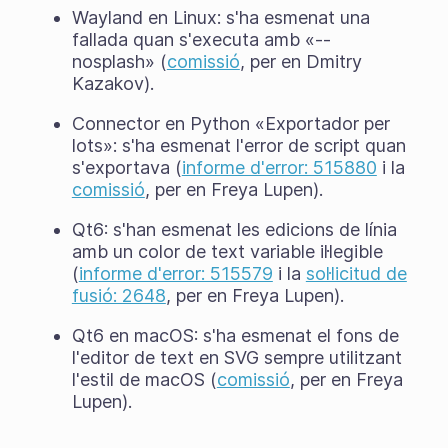
Wayland en Linux: s'ha esmenat una
fallada quan s'executa amb «--
nosplash» (
comissió
, per en Dmitry
Kazakov).
Connector en Python «Exportador per
lots»: s'ha esmenat l'error de script quan
s'exportava (
informe d'error: 515880
i la
comissió
, per en Freya Lupen).
Qt6: s'han esmenat les edicions de línia
amb un color de text variable il·legible
(
informe d'error: 515579
i la
sol·licitud de
fusió: 2648
, per en Freya Lupen).
Qt6 en macOS: s'ha esmenat el fons de
l'editor de text en SVG sempre utilitzant
l'estil de macOS (
comissió
, per en Freya
Lupen).