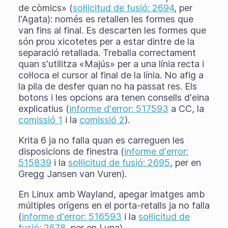
de còmics» (
sol·licitud de fusió: 2694
, per
l'Agata): només es retallen les formes que
van fins al final. Es descarten les formes que
són prou xicotetes per a estar dintre de la
separació retallada. Treballa correctament
quan s'utilitza «Majús» per a una línia recta i
col·loca el cursor al final de la línia. No afig a
la pila de desfer quan no ha passat res. Els
botons i les opcions ara tenen consells d'eina
explicatius (
informe d'error: 517593
a CC, la
comissió 1
i la
comissió 2
).
Krita 6 ja no falla quan es carreguen les
disposicions de finestra (
informe d'error:
515839
i la
sol·licitud de fusió: 2695
, per en
Gregg Jansen van Vuren).
En Linux amb Wayland, apegar imatges amb
múltiples orígens en el porta-retalls ja no falla
(
informe d'error: 516593
i la
sol·licitud de
fusió: 2678
, per en Luna).