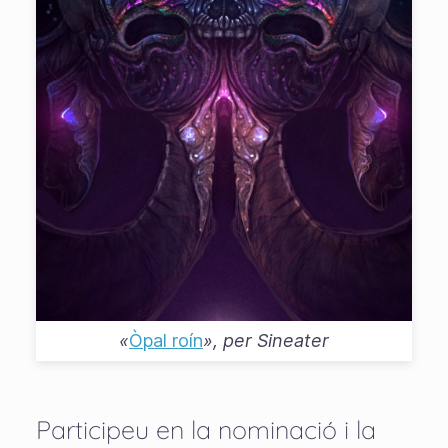
«
Òpal roín
», per
Sineater
Participeu en la nominació i la