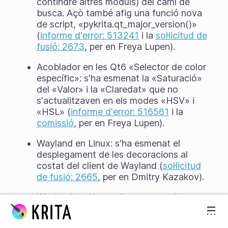
contindre altres mòduls) del camí de
busca. Açò també afig una funció nova
de script, «pykrita.qt_major_version()»
(
informe d'error: 513241
i la
sol·licitud de
fusió: 2673
, per en Freya Lupen).
Acoblador en les Qt6 «Selector de color
específic»: s'ha esmenat la «Saturació»
del «Valor» i la «Claredat» que no
s'actualitzaven en els modes «HSV» i
«HSL» (
informe d'error: 516561
i la
comissió
, per en Freya Lupen).
Wayland en Linux: s'ha esmenat el
desplegament de les decoracions al
costat del client de Wayland (
sol·licitud
de fusió: 2665
, per en Dmitry Kazakov).
Wayland en Linux: s'ha esmenat l'error
Salta fins al contingut
quan s'obria la configuració en els
compositors sense l'extensió