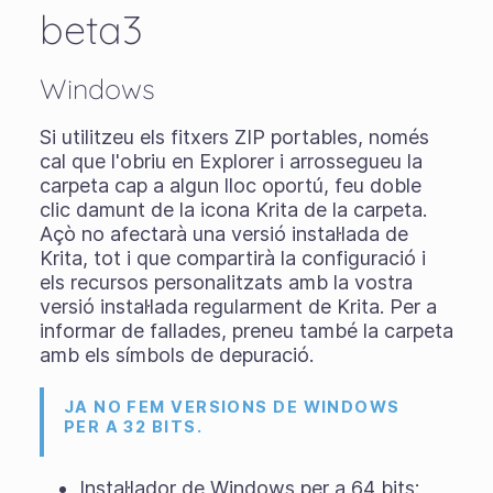
beta3
Windows
Si utilitzeu els
fitxers ZIP portables
, només
cal que l'obriu en Explorer i arrossegueu la
carpeta cap a algun lloc oportú, feu doble
clic damunt de la icona Krita de la carpeta.
Açò no afectarà una versió instal·lada de
Krita, tot i que compartirà la configuració i
els recursos personalitzats amb la vostra
versió instal·lada regularment de Krita. Per a
informar de fallades, preneu també la carpeta
amb els símbols de depuració.
JA NO FEM VERSIONS DE WINDOWS
PER A 32 BITS.
Instal·lador de Windows per a 64 bits: