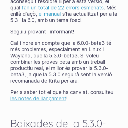
aconseguit resoldre 8 per a esta versió, el
qual
fan un total de 22 errors esmenats
. Més
enllà d'açò,
el manual
s'ha actualitzat per a la
5.3 i la 6.0, amb un tema fosc!
Seguiu provant i informant!
Cal tindre en compte que la 6.0.0-beta3 té
més problemes, especialment en Linux i
Wayland, que la 5.3.0-beta3. Si voleu
combinar les proves beta amb un treball
productiu real, el millor és provar la 5.3.0-
beta3, ja que la 5.3.0 seguirà sent la versió
recomanada de Krita per ara.
Per a saber tot el que ha canviat, consulteu
les notes de llançament
!
Baixades de la 5.3.0-