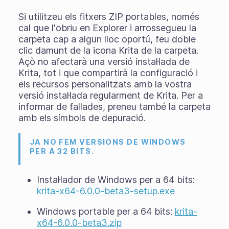
Si utilitzeu els
fitxers ZIP portables
, només
cal que l'obriu en Explorer i arrossegueu la
carpeta cap a algun lloc oportú, feu doble
clic damunt de la icona Krita de la carpeta.
Açò no afectarà una versió instal·lada de
Krita, tot i que compartirà la configuració i
els recursos personalitzats amb la vostra
versió instal·lada regularment de Krita. Per a
informar de fallades, preneu també la carpeta
amb els símbols de depuració.
JA NO FEM VERSIONS DE WINDOWS
PER A 32 BITS.
Instal·lador de Windows per a 64 bits:
krita-x64-6.0.0-beta3-setup.exe
Windows portable per a 64 bits:
krita-
x64-6.0.0-beta3.zip