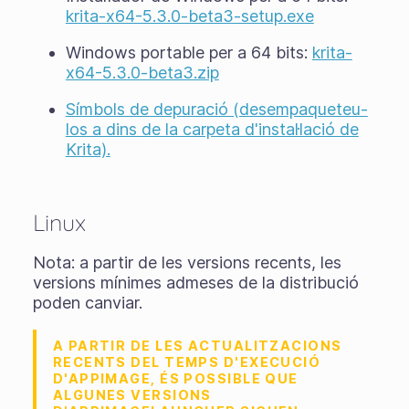
krita-x64-5.3.0-beta3-setup.exe
Windows portable per a 64 bits:
krita-
x64-5.3.0-beta3.zip
Símbols de depuració (desempaqueteu-
los a dins de la carpeta d'instal·lació de
Krita).
Linux
Nota: a partir de les versions recents, les
versions mínimes admeses de la distribució
poden canviar.
A PARTIR DE LES ACTUALITZACIONS
RECENTS DEL TEMPS D'EXECUCIÓ
D'APPIMAGE, ÉS POSSIBLE QUE
ALGUNES VERSIONS