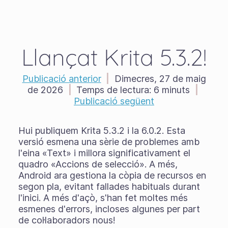
Llançat Krita 5.3.2!
Publicació anterior
|
Dimecres, 27 de maig
de 2026
|
Temps de lectura:
6 minuts
|
Publicació següent
Hui publiquem Krita 5.3.2 i la 6.0.2. Esta
versió esmena una sèrie de problemes amb
l'eina «Text» i millora significativament el
quadro «Accions de selecció». A més,
Android ara gestiona la còpia de recursos en
segon pla, evitant fallades habituals durant
l'inici. A més d'açò, s'han fet moltes més
esmenes d'errors, incloses algunes per part
de col·laboradors nous!