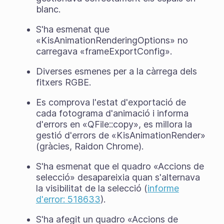
blanc.
S'ha esmenat que
«KisAnimationRenderingOptions» no
carregava «frameExportConfig».
Diverses esmenes per a la càrrega dels
fitxers RGBE.
Es comprova l'estat d'exportació de
cada fotograma d'animació i informa
d'errors en «QFile::copy», es millora la
gestió d'errors de «KisAnimationRender»
(gràcies, Raidon Chrome).
S'ha esmenat que el quadro «Accions de
selecció» desapareixia quan s'alternava
la visibilitat de la selecció (
informe
d'error: 518633
).
S'ha afegit un quadro «Accions de