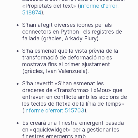
«Propietats del text» (
informe d'error:
518874
).
S'han afegit diverses icones per als
connectors en Python i els registres de
fallada (gràcies, Arkady Flury).
S'ha esmenat que la vista prèvia de la
transformació de deformació no es
mostrava fins al primer ajustament
(gràcies, Ivan Valenzuela).
S'ha revertit «S'han esmenat les
dreceres de «Transforma» i «Mou» que
entraven en conflicte amb les accions de
les tecles de fletxa de la línia de temps»
(
informe d'error: 515703
).
Es crearà una finestra emergent basada
en «qquickwidget» per a gestionar les
finestres emergents amb