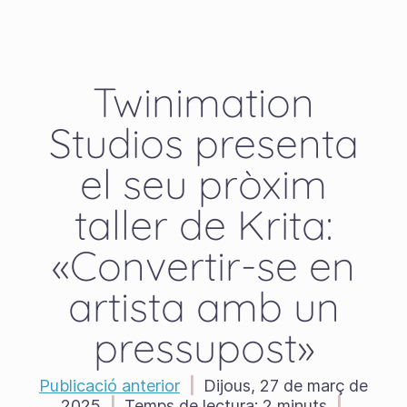
Twinimation
Studios presenta
el seu pròxim
taller de Krita:
«Convertir-se en
artista amb un
pressupost»
Publicació anterior
|
Dijous, 27 de març de
2025
|
Temps de lectura:
2 minuts
|