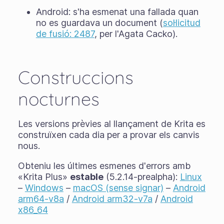
Android: s'ha esmenat una fallada quan
no es guardava un document (
sol·licitud
de fusió: 2487
, per l'Agata Cacko).
Construccions
nocturnes
Les versions prèvies al llançament de Krita es
construïxen cada dia per a provar els canvis
nous.
Obteniu les últimes esmenes d'errors amb
«Krita Plus»
estable
(5.2.14-prealpha):
Linux
–
Windows
–
macOS (sense signar)
–
Android
arm64-v8a
/
Android arm32-v7a
/
Android
x86_64