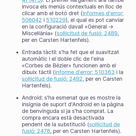
invoca els menús contextuals en lloc de
clicar amb el botó dret (
informes d'error:
506042
i
510229
), el qual es pot canviar
en la configuració davall «General →
Miscel·lània» (
sol·licitud de fusió: 2489
,
per en Carsten Hartenfels).
Entrada tàctil: s'ha fet que el suavitzat
automàtic i el doble clic de l'eina
«Corbes de Bézier» funcionen amb el
dibuix tàctil (
informe d'error: 510363
i la
sol·licitud de fusió: 2492
, per en Carsten
Hartenfels).
Android: s'ha esmenat que es mostre la
insígnia de suport d'Android en la pàgina
de benvinguda si ja s'ha comprat. La
compra encara està desactivada
pendent de la substitució (
sol·licitud de
fusió: 2478
, per en Carsten Hartenfels).