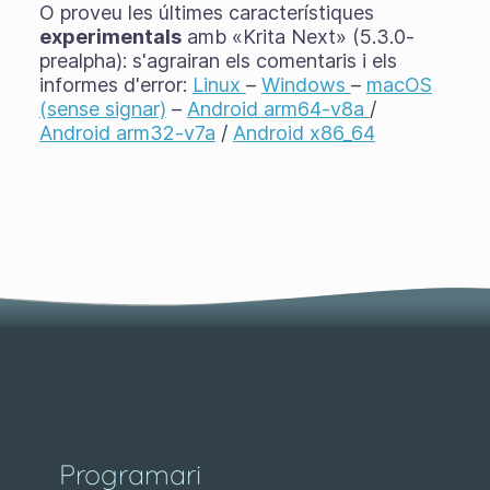
O proveu les últimes característiques
experimentals
amb «Krita Next» (5.3.0-
prealpha): s'agrairan els comentaris i els
informes d'error:
Linux
–
Windows
–
macOS
(sense signar)
–
Android arm64-v8a
/
Android arm32-v7a
/
Android x86_64
Programari