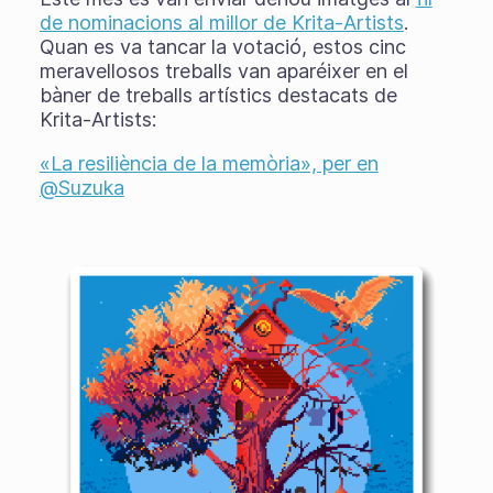
de nominacions al millor de Krita-Artists
.
Quan es va tancar la votació, estos cinc
meravellosos treballs van aparéixer en el
bàner de treballs artístics destacats de
Krita-Artists:
«La resiliència de la memòria», per en
@Suzuka