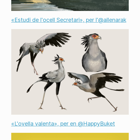
«Estudi de l'ocell Secretari», per l'@allenarak
«L'ovella valenta», per en @HappyBuket