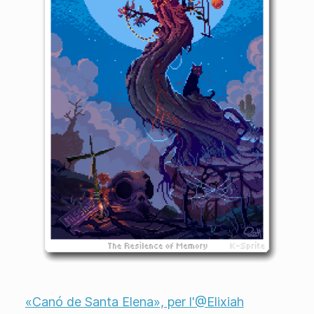
«Canó de Santa Elena», per l'@Elixiah