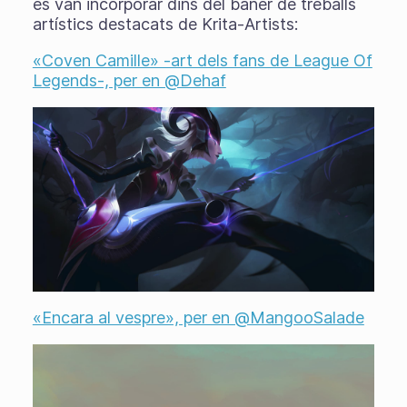
es van incorporar dins del bàner de treballs
artístics destacats de Krita-Artists:
«Coven Camille» -art dels fans de League Of
Legends-, per en @Dehaf
«Encara al vespre», per en @MangooSalade