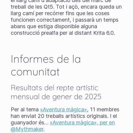
el llarg camí d'adaptació des del marc de
treball de les Qt5. Tot i açò, encara queda un
llarg camí per recórrer fins que les coses
funcionen correctament, i passarà un temps
abans que estiga disponible alguna
construcció prealfa per al distant Krita 6.0.
Informes de la
comunitat
Resultats del repte artístic
mensual de gener de 2025
Per al tema
«Aventura màgica»
, 11 membres
han enviat 20 treballs artístics originals. I el
guanyador és…
«Aventura màgica», per en
@Mythmaker
.