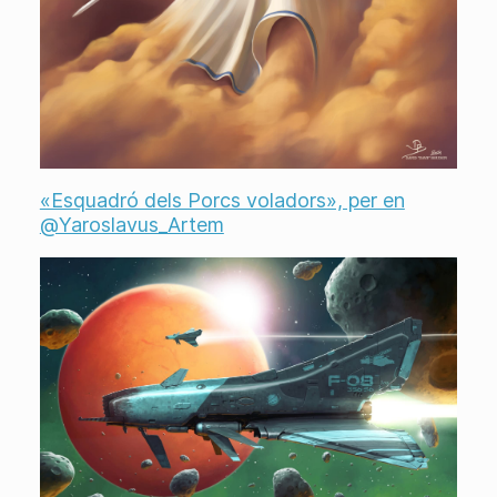
«Esquadró dels Porcs voladors», per en
@Yaroslavus_Artem