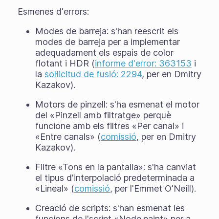
Esmenes d'errors:
Modes de barreja: s'han reescrit els
modes de barreja per a implementar
adequadament els espais de color
flotant i HDR (
informe d'error: 363153
i
la
sol·licitud de fusió: 2294
, per en Dmitry
Kazakov).
Motors de pinzell: s'ha esmenat el motor
del «Pinzell amb filtratge» perquè
funcione amb els filtres «Per canal» i
«Entre canals» (
comissió
, per en Dmitry
Kazakov).
Filtre «Tons en la pantalla»: s'ha canviat
el tipus d'interpolació predeterminada a
«Lineal» (
comissió
, per l'Emmet O'Neill).
Creació de scripts: s'han esmenat les
funcions de l'script «Node.paint» per a