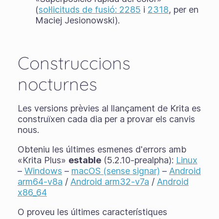
(
sol·licituds de fusió: 2285
i
2318
, per en
Maciej Jesionowski).
Construccions
nocturnes
Les versions prèvies al llançament de Krita es
construïxen cada dia per a provar els canvis
nous.
Obteniu les últimes esmenes d'errors amb
«Krita Plus»
estable
(5.2.10-prealpha):
Linux
–
Windows
–
macOS (sense signar)
–
Android
arm64-v8a
/
Android arm32-v7a
/
Android
x86_64
O proveu les últimes característiques