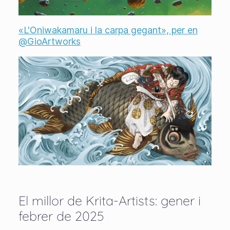
«L'Oniwakamaru i la carpa gegant», per en
@GioArtworks
El millor de Krita-Artists: gener i
febrer de 2025