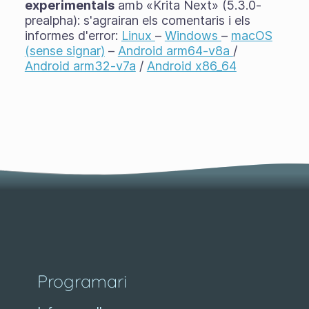
experimentals
amb «Krita Next» (5.3.0-
prealpha): s'agrairan els comentaris i els
informes d'error:
Linux
–
Windows
–
macOS
(sense signar)
–
Android arm64-v8a
/
Android arm32-v7a
/
Android x86_64
Programari