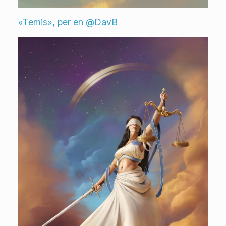
«Temis», per en @DavB