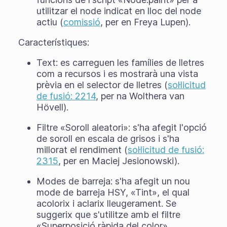
utilitzar el node indicat en lloc del node
actiu (
comissió
, per en Freya Lupen).
Característiques:
Text: es carreguen les famílies de lletres
com a recursos i es mostrarà una vista
prèvia en el selector de lletres (
sol·licitud
de fusió: 2214
, per na Wolthera van
Hövell).
Filtre «Soroll aleatori»: s'ha afegit l'opció
de soroll en escala de grisos i s'ha
millorat el rendiment (
sol·licitud de fusió:
2315
, per en Maciej Jesionowski).
Modes de barreja: s'ha afegit un nou
mode de barreja HSY, «Tint», el qual
acolorix i aclarix lleugerament. Se
suggerix que s'utilitze amb el filtre
«Superposició ràpida del color»