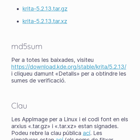
krita-5.2.13.tar.gz
krita-5.2.13.tar.xz
md5sum
Per a totes les baixades, visiteu
https://download.kde.org/stable/krita/5.2.13/
i cliqueu damunt «Detalls» per a obtindre les
sumes de verificació.
Clau
Les AppImage per a Linux i el codi font en els
arxius «.tar.gz» i «.tar.xz» estan signades.
Podeu rebre la clau pública
ací
. Les
signatures estan
ací
(els noms de fitxer