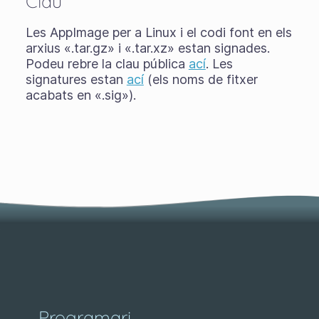
Clau
Les AppImage per a Linux i el codi font en els
arxius «.tar.gz» i «.tar.xz» estan signades.
Podeu rebre la clau pública
ací
. Les
signatures estan
ací
(els noms de fitxer
acabats en «.sig»).
Programari