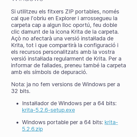
Si utilitzeu els
fitxers ZIP portables
, només
cal que l'obriu en Explorer i arrossegueu la
carpeta cap a algun lloc oportú, feu doble
clic damunt de la icona Krita de la carpeta.
Açò no afectarà una versió instal·lada de
Krita, tot i que compartirà la configuració i
els recursos personalitzats amb la vostra
versió instal·lada regularment de Krita. Per a
informar de fallades, preneu també la carpeta
amb els símbols de depuració.
Nota: ja no fem versions de Windows per a
32 bits.
Instal·lador de Windows per a 64 bits:
krita-5.2.6-setup.exe
Windows portable per a 64 bits:
krita-
5.2.6.zip