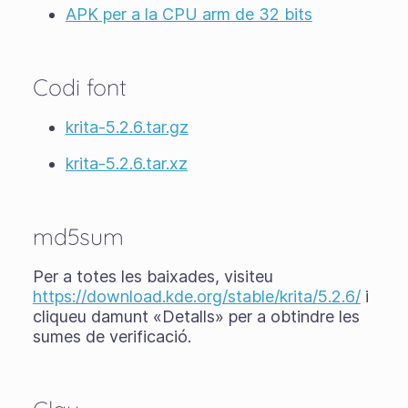
APK per a la CPU arm de 32 bits
Codi font
krita-5.2.6.tar.gz
krita-5.2.6.tar.xz
md5sum
Per a totes les baixades, visiteu
https://download.kde.org/stable/krita/5.2.6/
i
cliqueu damunt «Detalls» per a obtindre les
sumes de verificació.