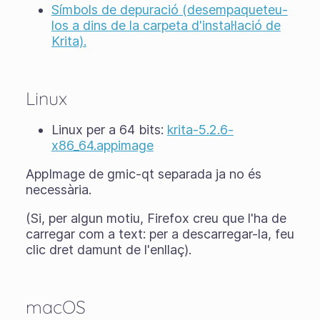
Símbols de depuració (desempaqueteu-
los a dins de la carpeta d'instal·lació de
Krita).
Linux
Linux per a 64 bits:
krita-5.2.6-
x86_64.appimage
AppImage de gmic-qt separada ja no és
necessària.
(Si, per algun motiu, Firefox creu que l'ha de
carregar com a text: per a descarregar-la, feu
clic dret damunt de l'enllaç).
macOS