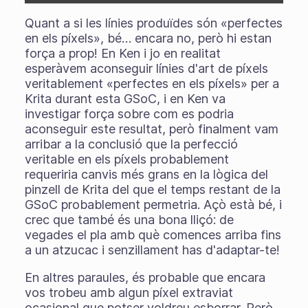
Quant a si les línies produïdes són «perfectes
en els píxels», bé… encara no, però hi estan
força a prop! En Ken i jo en realitat
esperàvem aconseguir línies d'art de píxels
veritablement «perfectes en els píxels» per a
Krita durant esta GSoC, i en Ken va
investigar força sobre com es podria
aconseguir este resultat, però finalment vam
arribar a la conclusió que la perfecció
veritable en els píxels probablement
requeriria canvis més grans en la lògica del
pinzell de Krita del que el temps restant de la
GSoC probablement permetria. Açò està bé, i
crec que també és una bona lliçó: de
vegades el pla amb què comences arriba fins
a un atzucac i senzillament has d'adaptar-te!
En altres paraules, és probable que encara
vos trobeu amb algun píxel extraviat
ocasional que potser voldreu esborrar. Però