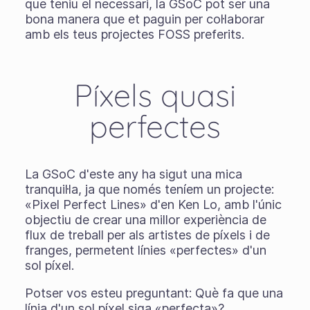
que teniu el necessari, la GSoC pot ser una
bona manera que et paguin per col·laborar
amb els teus projectes FOSS preferits.
Píxels quasi
perfectes
La GSoC d'este any ha sigut una mica
tranquil·la, ja que només teníem un projecte:
«Pixel Perfect Lines» d'en Ken Lo, amb l'únic
objectiu de crear una millor experiència de
flux de treball per als artistes de píxels i de
franges, permetent línies «perfectes» d'un
sol píxel.
Potser vos esteu preguntant: Què fa que una
línia d'un sol píxel siga «perfecta»?