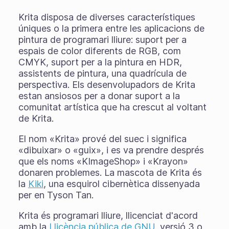
Krita disposa de diverses característiques
úniques o la primera entre les aplicacions de
pintura de programari lliure: suport per a
espais de color diferents de RGB, com
CMYK, suport per a la pintura en HDR,
assistents de pintura, una quadrícula de
perspectiva. Els desenvolupadors de Krita
estan ansiosos per a donar suport a la
comunitat artística que ha crescut al voltant
de Krita.
El nom «Krita» prové del suec i significa
«dibuixar» o «guix», i es va prendre després
que els noms «KImageShop» i «Krayon»
donaren problemes. La mascota de Krita és
la
Kiki
, una esquirol cibernètica dissenyada
per en Tyson Tan.
Krita és programari lliure, llicenciat d'acord
amb la
Llicència pública de GNU
, versió 3 o