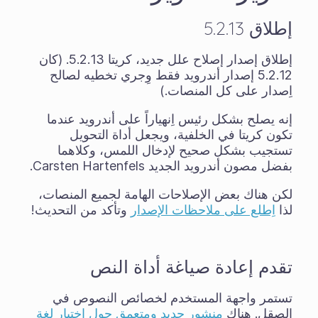
إطلاق 5.2.13
إطلاق إصدار إصلاح علل جديد، كريتا 5.2.13. (كان
5.2.12 إصدار أندرويد فقط وِجري تخطيه لصالح
اِصدار على كل المنصات.)
إنه يصلح بشكل رئيس اِنهياراً على أندرويد عندما
تكون كريتا في الخلفية، ويجعل أداة التحويل
تستجيب بشكل صحيح لإدخال اللمس، وكلاهما
بفضل مصون أندرويد الجديد Carsten Hartenfels.
لكن هناك بعض الإصلاحات الهامة لجميع المنصات،
لذا
اِطلع على ملاحظات الإصدار
وتأكد من التحديث!
تقدم إعادة صياغة أداة النص
تستمر واجهة المستخدم لخصائص النصوص في
الصقل. هناك
منشور جديد ومتعمق حول اختيار لغة