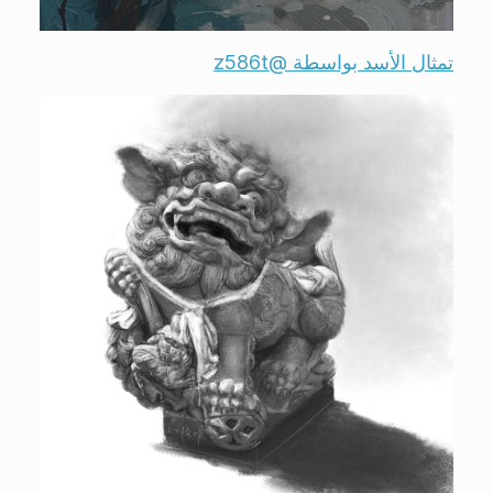
تمثال الأسد بواسطة @z586t