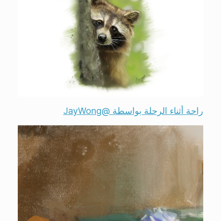
راحة أثناء الرحلة بواسطة @JayWong