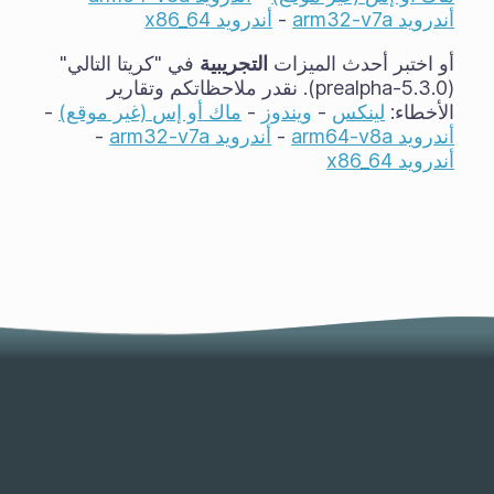
أندرويد arm32-v7a
-
أندرويد x86_64
أو اختبر أحدث الميزات
التجريبية
في "كريتا التالي"
(5.3.0-prealpha). نقدر ملاحظاتكم وتقارير
الأخطاء:
لينكس
-
ويندوز
-
ماك أو إس (غير موقع)
-
أندرويد arm64-v8a
-
أندرويد arm32-v7a
-
أندرويد x86_64