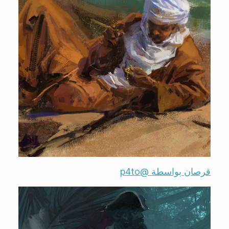
قرصان بواسطة @p4to