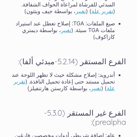
المبدئي للفرشاة لمراعاة الحواف الشفافة.
(
تقرير علة
) (
تغيير
، بواسطة جيف ويتثون)
صيغ الملفات: TGA: إصلاح تعطل عند استيراد
ملفات TGA سيئة. (
تغيير
، بواسطة ديمتري
كازاكوف)
الفرع المستقر (5.2.14-مبدئي ألفا):
أندرويد: إصلاح مشكلة حيث لا تظهر اللوحة عند
تحميل مستند حتى إعادة تحميل النافذة. (
تقرير
علة
) (
تغيير
، بواسطة كارستن هارتنفيلز)
الفرع غير المستقر (5.3.0-
prealpha):
عام: إضافة شريطي أدوات مخصصين فارغين