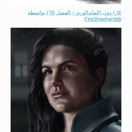
كارا دون (الماندالوري - الفصل 16) بواسطة
@FireShepherd