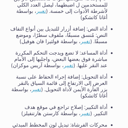
للمستخدمين ل اضبطهما، ليصل العدد الكلي
لأشرطة الأدوات إلى خمسة. (
تغيير
، بواسطة
أغاتا كاتشكو)
أداة النص: إضافة أزرار للتبديل بين أنواع التفاف
النص: مُنسق مسبقًا، ملفوف سطرًا، وموضع
مسبقًا. (
تغيير
، بواسطة فولثيرا فان هوفيل)
أداة المساعد: لا تضع ويدجت التحكم المكررة
مباشرة فوق بعضها البعض، واجلبها إلى الأمام
عند النقر عليها. (
تغيير
، بواسطة آريس موكزان)
أداة التحويل: إضافة إجراء الحفاظ على نسبة
العرض إلى الارتفاع إلى قائمة السياق بالنقر
بزر الفأرة الأيمن لأداة التحويل. (
تغيير
، بواسطة
أغاتا كاتشكو)
أداة التكبير: إصلاح تراجع في موقع هدف
التكبير. (
تغيير
، بواسطة كارستن هارتنفيلز)
محركات الفرشاة: تبديل لون المخطط المبدئي