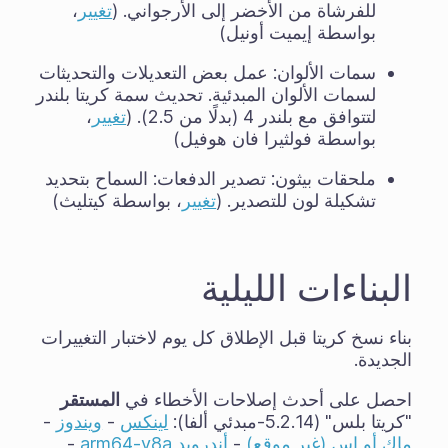
للفرشاة من الأخضر إلى الأرجواني. (
تغيير
،
بواسطة إيميت أونيل)
سمات الألوان: عمل بعض التعديلات والتحديثات
لسمات الألوان المبدئية. تحديث سمة كريتا بلندر
لتتوافق مع بلندر 4 (بدلًا من 2.5). (
تغيير
،
بواسطة فولثيرا فان هوفيل)
ملحقات بيثون: تصدير الدفعات: السماح بتحديد
تشكيلة لون للتصدير. (
تغيير
، بواسطة كيتليث)
البناءات الليلية
بناء نسخ كريتا قبل الإطلاق كل يوم لاختبار التغييرات
الجديدة.
احصل على أحدث إصلاحات الأخطاء في
المستقر
"كريتا بلس" (5.2.14-مبدئي ألفا):
لينكس
-
ويندوز
-
ماك أو إس (غير موقع)
-
أندرويد arm64-v8a
-