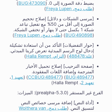
بضبط دقة الصورة إلى 0. (
BUG:473090
)
(
طلب دمج، Freya Lupen
)
[مرسى الشبكات و دلائل] إصلاح تحجيم
الصورة إلى أقل من 50% مع تفعيل تباعد
شبكة 1 بكسل حتى لا ينهار أو تختفي الشبكة.
(
BUG:490898
) (
طلب دمج، Freya Lupen
)
[حوار التفضيلات] التأكد من أن استعادة تشكيلة
إدخال لوح الرسم المبدئية تعرض كريتا المبدئي.
(
علة:488478
) (
التزام، Halla Rempt
)
[صفحة الترحيب] إصلاح تحميل الأخبار
المترجمة وإضافة اللغات المفقودة.
(
BUG:489477
) (
CCBUG:489477
) (
تعهيد 1
،
تعهيد 2
، Halla Rempt)
الفرع غير المستقر (5.3.0-prealpha): الميزات:
[أداة النص] إضافة مرسى خصائص النص
لتنسيق النص. (
طلب دمج، Wolthera van