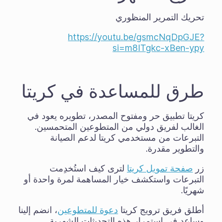
تحريك التمرير المنظوري
https://youtu.be/gsmcNqDpGJE?
si=m8ITgkc-xBen-ypy
طرق للمساعدة في كريتا
كريتا تطبيق حر ومفتوح المصدر، تطويره يعود في
الغالب لفريق دولي من المتطوعين المتحمسين.
التبرعات من مستخدمي كريتا لدعم الصيانة
والتطوير مقدرة.
زر
صفحة تمويل كريتا
لترى كيف استُخدِمت
التبرعات واستكشف خيار المساهمة لمرة واحدة أو
شهريًا.
أطلق فريق ترويج كريتا
دعوة للمتطوعين
، انضم إلينا
وساعد في استمرار هذه التحديثات الشهرية.