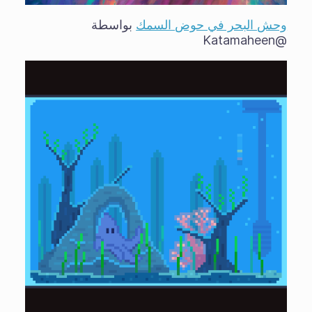
وحش البحر في حوض السمك
بواسطة
@Katamaheen