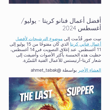
أفضل أعمال فنانو كريتا - يوليو/
أغسطس 2024
سِت صور قُدِّمت إلى
موضوع الترشيحات لأفضل
أعمال فناني كريتا
الذي كَان مفتوحًا من 15 يوليو إلى
11 أغسطس. عند إغلاق التصويت في 14 أغسطس،
حظيت هذه الخمسة بأكثر الأصوات وأُضيفت إلى
شعار كريتا-آرتيستس للأعمال الفنية المُميّزة.
العشاء الأخير
بواسطة @ahmet_tabak