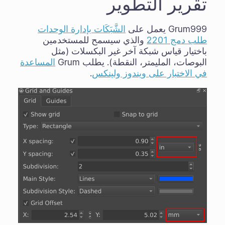
تقرير التطوير
Grum999 يعمل على
الشَّبَكَات بإدارة الوحدات
طلب دمج 2201
والذي سيسمح للمستخدمين
باختيار قياس شبكة آخر غير البكسلات (مثل
البوصات، المليمتر، النقطة). يطلب Grum
المساعدة
في الاختبار على ويندوز ولينكس
.