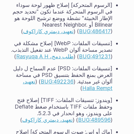
[الرسوم المتحركة] إصلاح ظهور لوحة سوداء
في الرسوم المتحركة عندما تكون "تحديد حجم
الإطار الخبيئة" نشطة ووضع ترشيح اللوحة هو
Bilinear أو Nearest Neighbor.
) (
BUG:486417
(
تعهيد، ديمتري كازاكوف
)
[تنسيقات الملفات: WebP] إصلاح مشكلة في
تصدير مساحة ألوان WebP عند تفعيل التذبذب.
(
BUG:491231
) (
طلب دمج، Rasyuqa A H
)
[تنسيقات الملفات: PSD] عدم السماح ل دليل
العرض بمنع الحفظ بتنسيق PSD في مساحة
ألوان غير مبدئية. (
BUG:492236
) (
تعهيد،
)
Halla Rempt
[ويندوز: تنسيقات الملفات: TIFF] إصلاح فتح
وحفظ ملفات TIFF باستخدام ضغط Deflate
على ويندوز، وهو انحدار في 5.2.3.
(
BUG:489596
) (
تعهيد، ديمتري كازاكوف
)
[ماك أو إس: صوت الرسوم المتحركة] إصلاح