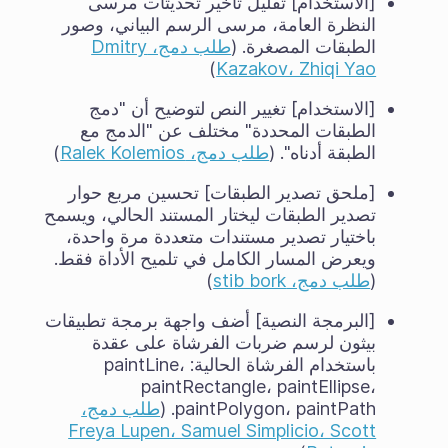
[الاستخدام] تقليل تأخير تحديثات مرسى
النظرة العامة، مرسى الرسم البياني، وصور
الطبقات المصغرة. (
طلب دمج، Dmitry
)
Kazakov، Zhiqi Yao
[الاستخدام] تغيير النص لتوضيح أن "دمج
الطبقات المحددة" مختلف عن "الدمج مع
الطبقة أدناه". (
طلب دمج، Ralek Kolemios
)
[ملحق تصدير الطبقات] تحسين مربع حوار
تصدير الطبقات ليختار المستند الحالي، ويسمح
باختيار تصدير مستندات متعددة مرة واحدة،
ويعرض المسار الكامل في تلميح الأداة فقط.
(
طلب دمج، stib bork
)
[البرمجة النصية] أضف واجهة برمجة تطبيقات
بيثون لرسم ضربات الفرشاة على عقدة
باستخدام الفرشاة الحالية: paintLine،
paintRectangle، paintEllipse،
paintPolygon، paintPath. (
طلب دمج،
Freya Lupen، Samuel Simplicio، Scott