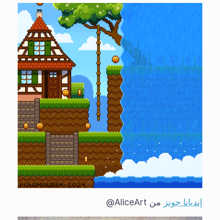
إنديانا جونز
من AliceArt@