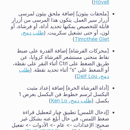
)
Hövell
[ملحقات بيثون] إضافة ملحق بيثون لمرسى
أزرار سير العمل. يتكون هذا المرسى من أزرار
قابلة للتخصيص يمكنها تحديد أداة، أو فرشاة، أو
لون، أو حتى تشغيل سكريبت. (
طلب دمج،
)
Timothée Giet
[محركات الفرشاة] إضافة القدرة على ضبط
نقاط منحنى مستشعر الفرشاة كزوايا، عن
طريق الضغط على Ctrl أثناء النقر على نقطة،
أو الضغط على "s" أثناء تحديد نقطة. (
طلب
دمج، Deif Lou
)
[أداة الفرشاة الحرة] إضافة إعداد مثبت
البكسل لرسم خطوط فن البكسل بعرض 1
بكسل. (
طلب دمج، Ken Lo
)
[إدخال اللمس] تطبيق خيار لتعطيل قراءة
ضغط اللمس، في حال أُبلِغ عنه بشكل غير
صحيح: الإعدادات -> عام -> الأدوات -> تفعيل