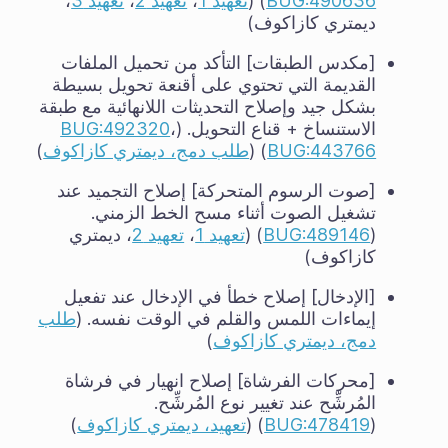
BUG:490636
) (
تعهيد 1
،
تعهيد 2
،
تعهيد 3
،
ديمتري كازاكوف)
[مكدس الطبقات] التأكد من تحميل الملفات
القديمة التي تحتوي على أقنعة تحويل بسيطة
بشكل جيد وإصلاح التحديثات اللانهائية مع طبقة
الاستنساخ + قناع التحويل. (
،
BUG:492320
BUG:443766
) (
طلب دمج، ديمتري كازاكوف
)
[صوت الرسوم المتحركة] إصلاح التجميد عند
تشغيل الصوت أثناء مسح الخط الزمني.
(
BUG:489146
) (
تعهيد 1
،
تعهيد 2
، ديمتري
كازاكوف)
[الإدخال] إصلاح خطأ في الإدخال عند تفعيل
إيماءات اللمس والقلم في الوقت نفسه. (
طلب
دمج، ديمتري كازاكوف
)
[محركات الفرشاة] إصلاح انهيار في فرشاة
المُرشِّح عند تغيير نوع المُرشِّح.
(
BUG:478419
) (
تعهيد، ديمتري كازاكوف
)