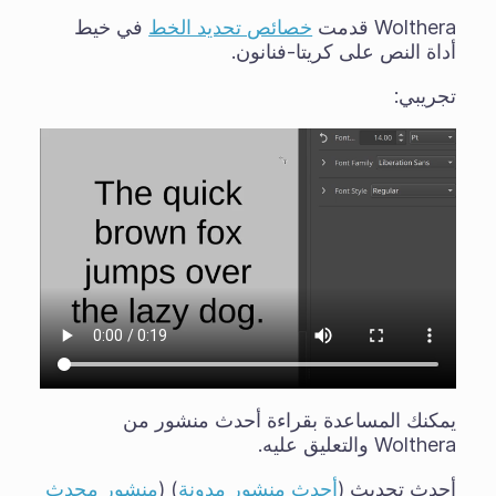
Wolthera قدمت
خصائص تحديد الخط
في خيط
أداة النص على كريتا-فنانون.
تجريبي:
يمكنك المساعدة بقراءة أحدث منشور من
Wolthera والتعليق عليه.
أحدث تحديث (
أحدث منشور مدونة
) (
منشور محدث