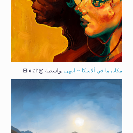
مكان ما في ألاسكا ~ انتهى
بواسطة @Elixiah