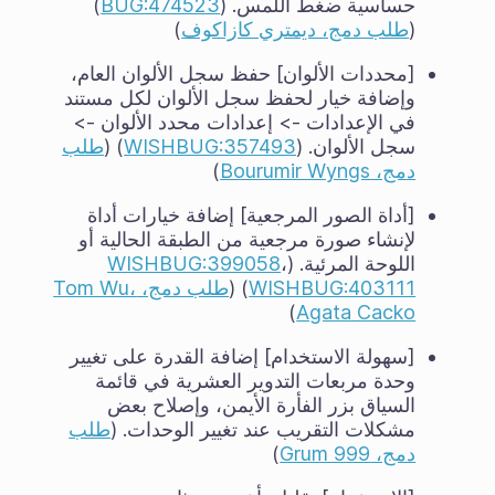
حساسية ضغط اللمس. (
BUG:474523
)
(
طلب دمج، ديمتري كازاكوف
)
[محددات الألوان] حفظ سجل الألوان العام،
وإضافة خيار لحفظ سجل الألوان لكل مستند
في الإعدادات -> إعدادات محدد الألوان ->
سجل الألوان. (
WISHBUG:357493
) (
طلب
دمج، Bourumir Wyngs
)
[أداة الصور المرجعية] إضافة خيارات أداة
لإنشاء صورة مرجعية من الطبقة الحالية أو
اللوحة المرئية. (
،
WISHBUG:399058
WISHBUG:403111
) (
طلب دمج، Tom Wu،
)
Agata Cacko
[سهولة الاستخدام] إضافة القدرة على تغيير
وحدة مربعات التدوير العشرية في قائمة
السياق بزر الفأرة الأيمن، وإصلاح بعض
مشكلات التقريب عند تغيير الوحدات. (
طلب
دمج، Grum 999
)