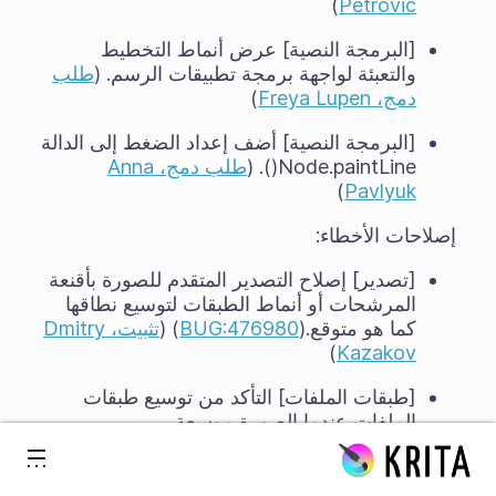
)
Petrovic
[البرمجة النصية] عرض أنماط التخطيط
والتعبئة لواجهة برمجة تطبيقات الرسم. (
طلب
دمج، Freya Lupen
)
[البرمجة النصية] أضف إعداد الضغط إلى الدالة
Node.paintLine(). (
طلب دمج، Anna
)
Pavlyuk
إصلاحات الأخطاء:
[تصدير] إصلاح التصدير المتقدم للصورة بأقنعة
المرشحات أو أنماط الطبقات لتوسيع نطاقها
كما هو متوقع.(
BUG:476980
) (
تثبيت، Dmitry
)
Kazakov
[طبقات الملفات] التأكد من توسيع طبقات
الملفات عندما الصورة موسعة.
خط المحتوى
(
BUG:470110
،
BUG:467257
) (
تثبيت،
)
Dmitry Kazakov