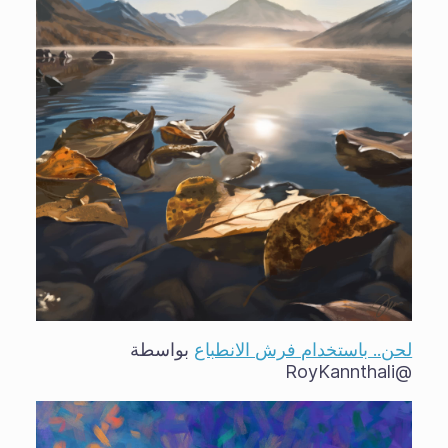
لحن.. باستخدام فرش الانطباع
بواسطة
@RoyKannthali