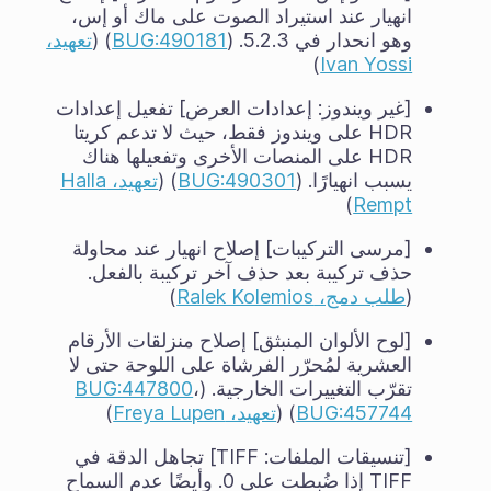
انهيار عند استيراد الصوت على ماك أو إس،
وهو انحدار في 5.2.3. (
BUG:490181
) (
تعهيد،
)
Ivan Yossi
[غير ويندوز: إعدادات العرض] تفعيل إعدادات
HDR على ويندوز فقط، حيث لا تدعم كريتا
HDR على المنصات الأخرى وتفعيلها هناك
يسبب انهيارًا. (
BUG:490301
) (
تعهيد، Halla
)
Rempt
[مرسى التركيبات] إصلاح انهيار عند محاولة
حذف تركيبة بعد حذف آخر تركيبة بالفعل.
(
طلب دمج، Ralek Kolemios
)
[لوح الألوان المنبثق] إصلاح منزلقات الأرقام
العشرية لمُحرّر الفرشاة على اللوحة حتى لا
تقرّب التغييرات الخارجية. (
،
BUG:447800
BUG:457744
) (
تعهيد، Freya Lupen
)
[تنسيقات الملفات: TIFF] تجاهل الدقة في
TIFF إذا ضُبطت على 0. وأيضًا عدم السماح