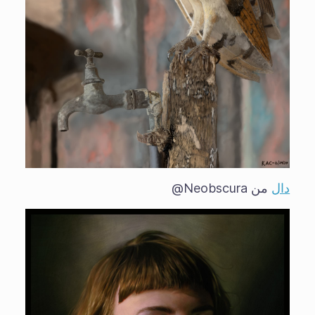
دال
من Neobscura@