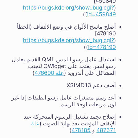
459849]
https://bugs.kde.org/show_bug.cgi?
(
))
id=459849
أصلح ماسح الألوان في وضع الالتفاف (الخطأ
478190]
https://bugs.kde.org/show_bug.cgi?
(
))
id=478190
استبدال عامل رسو اللمس QML القديم بعامل
رسو لمس يعتمد على QWidget لتجنب
المشاكل على أندرويد (
علة 476690
)
أضف دعم XSIMD13
أعد رسم مصغرات عامل رسو الطبقات إذا غير
لون مربعات لوحة الرسم
إصلاح تجمد تشغيل الرسوم المتحركة عند
الإيقاف المؤقت بعد نهاية الصوت (
علة
487371
و
478185
)