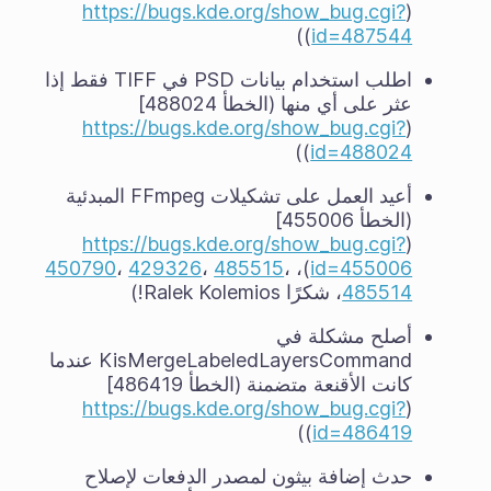
https://bugs.kde.org/show_bug.cgi?
(
))
id=487544
اطلب استخدام بيانات PSD في TIFF فقط إذا
عثر على أي منها (الخطأ 488024]
https://bugs.kde.org/show_bug.cgi?
(
))
id=488024
أعيد العمل على تشكيلات FFmpeg المبدئية
(الخطأ 455006]
https://bugs.kde.org/show_bug.cgi?
(
450790
،
429326
،
485515
،
)،
id=455006
485514
، شكرًا Ralek Kolemios!)
أصلح مشكلة في
KisMergeLabeledLayersCommand عندما
كانت الأقنعة متضمنة (الخطأ 486419]
https://bugs.kde.org/show_bug.cgi?
(
))
id=486419
حدث إضافة بيثون لمصدر الدفعات لإصلاح