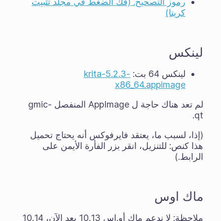
رموز التصحيح. (فك الضغط في مجلد تثبيت
كريتا)
لينكس
لينكس 64 بت:
krita-5.2.3-
x86_64.appimage
لم تعد هناك حاجة ل AppImage المنفصل gmic-
qt.
(إذا، لسبب ما، يعتقد فايرفوكس أنه يحتاج تحميل
هذا كنص: للتنزيل، انقر بزر الفأرة الأيمن على
الرابط.)
ماك اوس
ملاحظة: لا ندعم ماك أو.إس 10.13 بعد الآن، 10.14