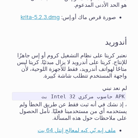
هو الحد الأدنى المدعوم.
صورة قرص ماك أو.إس:
krita-5.2.3.dmg
أندوريد
نعتبر كريتا على نظام التشغيل كروم أو إس جاهزًا
للإنتاج. كريتا على أندرويد لا يزال
مبدئيًا
. كريتا ليس
متاحًا لهواتف أندرويد، فقط للأجهزة اللوحية، لأن
واجهة المستخدم تتطلب شاشة كبيرة.
لم نعد نبني
APK حاسوب مركزي Intel 32 بت
، إذ نشك في أنه ثبت فقط عن طريق الخطأ ولم
يستخدمه أي من مستخدمينا فعليًا. نأمل الحصول
على ملاحظات حول هذه المسألة.
ملف إيه بّي كيه لمعالج إنتل 64 بت