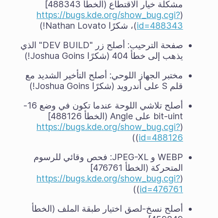
مشكلة خيار الاقتطاع (الخطأ 488343]
https://bugs.kde.org/show_bug.cgi?
(
id=488343
)، شكرًا Nathan Lovato!)
صفحة الترحيب: أصلح زر "DEV BUILD" الذي
يذهب إلى خطأ 404 (شكرًا Joshua Goins!)
مختبر الجهاز اللوحي: أصلح التأخير الشديد مع
قلم S على أندرويد (شكرًا Joshua Goins!)
أصلح تلاشي اللوحة عندما تكون في وضع 16-
bit-uint على Angle (الخطأ 488126]
https://bugs.kde.org/show_bug.cgi?
(
))
id=488126
WEBP و JPEG-XL: فحص وقائي للرسوم
المتحركة (الخطأ 476761]
https://bugs.kde.org/show_bug.cgi?
(
))
id=476761
أصلح نسخ-لصق اختيار طبقة الملف (الخطأ