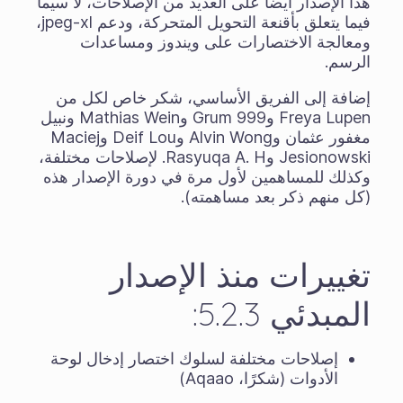
هذا الإصدار أيضاً على العديد من الإصلاحات، لا سيما
فيما يتعلق بأقنعة التحويل المتحركة، ودعم jpeg-xl،
ومعالجة الاختصارات على ويندوز ومساعدات
الرسم.
إضافة إلى الفريق الأساسي، شكر خاص لكل من
Freya Lupen وGrum 999 وMathias Wein ونبيل
مغفور عثمان وAlvin Wong وDeif Lou وMaciej
Jesionowski وRasyuqa A. H. لإصلاحات مختلفة،
وكذلك للمساهمين لأول مرة في دورة الإصدار هذه
(كل منهم ذكر بعد مساهمته).
تغييرات منذ الإصدار
المبدئي 5.2.3:
إصلاحات مختلفة لسلوك اختصار إدخال لوحة
الأدوات (شكرًا، Aqaao)