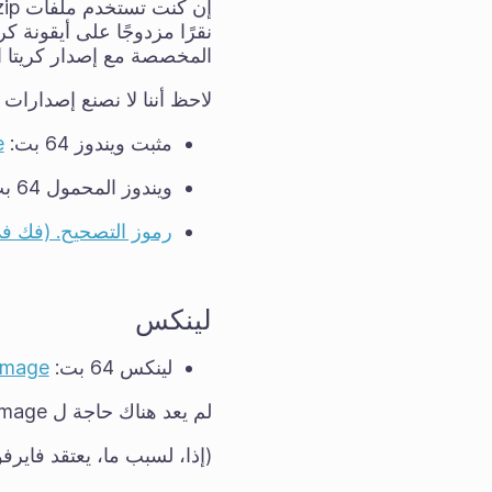
نقرًا مزدوجًا على أيقونة ك
المخصصة مع إصدار كريتا ال
لاحظ أننا لا نصنع إصدارات ويندوز 32 بت
مثبت ويندوز 64 بت:
e
ويندوز المحمول 64 بت:
رموز التصحيح. (فك في
لينكس
لينكس 64 بت:
pimage
لم يعد هناك حاجة ل appimage المنفصل gmic-qt.
(إذا، لسبب ما، يعتقد فايرف