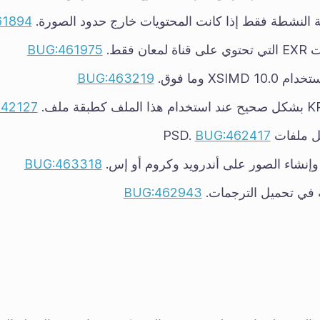
لنشطة فقط إذا كانت المحتويات خارج حدود الصورة.
61894
BUG:461975
XSI وما فوق.
BUG:463219
42127
لفات PSD.
BUG:462417
 وإنشاء الصور على أندرويد وكروم أو إس.
BUG:463318
ة في تحميل الترجمات.
BUG:462943