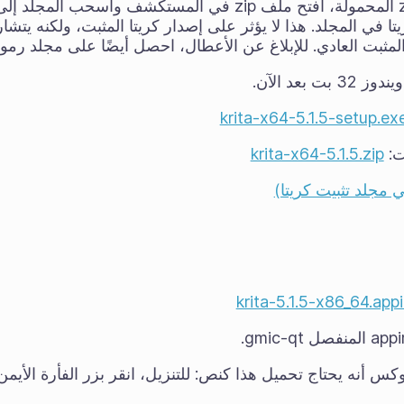
إن كنت تستخدم ملفات zip المحمولة، افتح ملف zip في المستكشف
ريتا في المجلد. هذا لا يؤثر على إصدار كريتا المثبت، ولكنه يت
مثبت العادي. للإبلاغ عن الأعطال، احصل أيضًا على مجلد رموز
 بعد الآن.
krita-x64-5.1.5-setup.ex
krita-x64-5.1.5.zip
 مجلد تثبيت كريتا)
krita-5.1.5-x86_64.ap
وكس أنه يحتاج تحميل هذا كنص: للتنزيل، انقر بزر الفأرة الأيمن