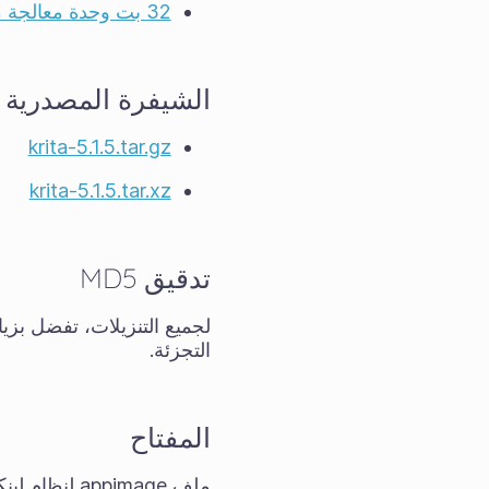
32 بت وحدة معالجة مركزية آرم APK
الشيفرة المصدرية
krita-5.1.5.tar.gz
krita-5.1.5.tar.xz
تدقيق MD5
لجميع التنزيلات، تفضل بزي
التجزئة.
المفتاح
ملف appimage لنظام لينكس وملفات المصدر المضغوطة .tar.gz و .tar.xz موقعة. يمكنك استرداد المفتاح العام