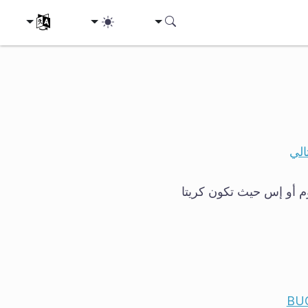
اختر لغتك
الي
م أو إس حيث تكون كريتا
BU