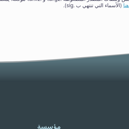
نا
(الأسماء التي تنتهي ب .sig).
مؤسسة