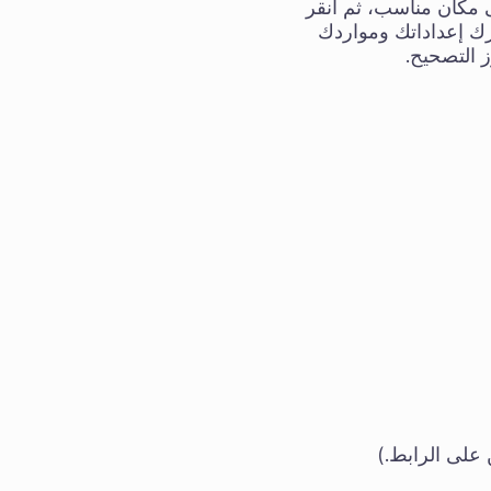
 واسحب المجلد إلى مكان مناسب، ثم انقر
شارك إعداداتك ومواردك
 التصحيح.
 على الرابط.)