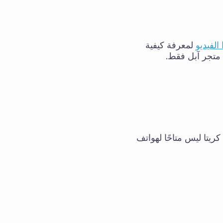
الفيديو
لمعرفة كيفية
ن متجر آبل فقط.
 كريتا ليس متاحًا لهواتف