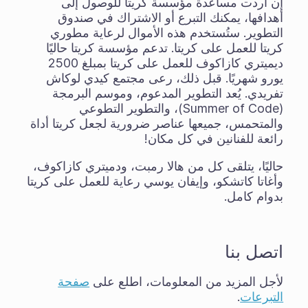
إن أردت مساعدة مؤسسة كريتا للوصول إلى
أهدافها، يمكنك التبرع أو الاشتراك في صندوق
التطوير. ستُستخدم هذه الأموال لرعاية مطوري
كريتا للعمل على كريتا. تدعم مؤسسة كريتا حاليًا
ديميتري كازاكوف للعمل على كريتا بمبلغ 2500
يورو شهريًا. قبل ذلك، رعى مجتمع كيدي لوكاش
تفريدي. يُعد التطوير المدعوم، وموسم البرمجة
(Summer of Code)، والتطوير التطوعي
والمتحمس، جميعها عناصر ضرورية لجعل كريتا أداة
رائعة للفنانين في كل مكان!
حاليًا، يتلقى كل من هالا رمبت، ودميتري كازاكوف،
وأغاتا كاتشكو، وإيفان يوسي رعاية للعمل على كريتا
بدوام كامل.
اتصل بنا
لأجل المزيد من المعلومات، اطلع على
صفحة
التبرعات
.