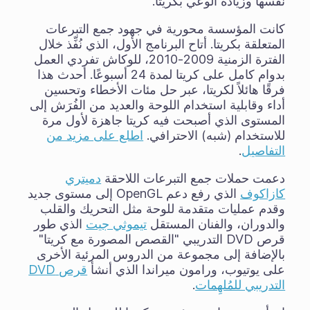
نفسها وزيادة الوعي بكريتا.
كانت المؤسسة محورية في جهود جمع التبرعات
المتعلقة بكريتا. أتاح البرنامج الأول، الذي نُفِّذ خلال
الفترة الزمنية 2009-2010، للوكاش تفردي العمل
بدوام كامل على كريتا لمدة 24 أسبوعًا. أحدث هذا
فرقًا هائلاً لكريتا، عبر حل مئات الأخطاء وتحسين
أداء وقابلية استخدام اللوحة والعديد من الفُرَش إلى
المستوى الذي أصبحت فيه كريتا جاهزة لأول مرة
للاستخدام (شبه) الاحترافي.
اطلع على مزيد من
التفاصيل
.
دعمت حملات جمع التبرعات اللاحقة
دميتري
كازاكوف
الذي رفع دعم OpenGL إلى مستوى جديد
وقدم عمليات متقدمة للوحة مثل التحريك والقلب
والدوران، والفنان المستقل
تيموثي جيت
الذي طور
قرص DVD التدريبي "القصص المصورة مع كريتا"
بالإضافة إلى مجموعة من الدروس المرئية الأخرى
على يوتيوب، ورامون ميراندا الذي أنشأ
قرص DVD
التدريبي للمُلهِمات
.